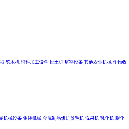
器
劈木机
饲料加工设备
松土机
屠宰设备
其他农业机械
作物收
品机械设备
集装机械
金属制品烘炉烫毛机
洗果机
乳化机
膨化