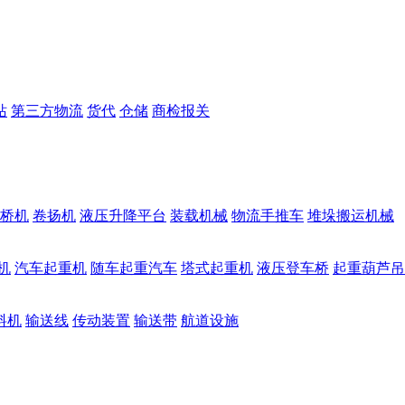
站
第三方物流
货代
仓储
商检报关
桥机
卷扬机
液压升降平台
装载机械
物流手推车
堆垛搬运机械
机
汽车起重机
随车起重汽车
塔式起重机
液压登车桥
起重葫芦吊
料机
输送线
传动装置
输送带
航道设施