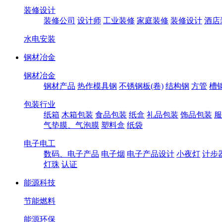
装修设计
装修公司
设计师
工业装修
家庭装修
装修设计
酒店
水电安装
钢材冶金
钢材冶金
钢材产品
热作模具钢
不锈钢板(卷)
结构钢
方管
槽
包装行业
纸箱
木箱包装
食品包装
纸盒
礼品包装
饰品包装
服
气垫膜、气泡膜
塑料盒
纸袋
电子电工
数码、电子产品
电子烟
电子产品设计
小夜灯
计步
灯珠
认证
能源科技
节能燃料
能源环保