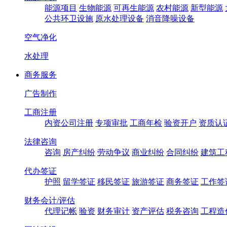
能源项目
生物能源
可再生能源
农村能源
新型能源
公共环卫设施
原水处理设备
消音降噪设备
空气净化
水处理
商务服务
广告制作
工商注册
内资公司注册
专项审批
工商年检
验资开户
资质认
法律咨询
咨询
房产纠纷
劳动争议
商业纠纷
合同纠纷
建筑工
代办签证
护照
留学签证
移民签证
旅游签证
商务签证
工作签
财务会计/评估
代理记帐
验资
财务审计
资产评估
税务咨询
工程造