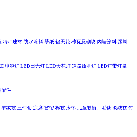
板
特种建材
防水涂料
壁纸
铝天花
砖瓦及砌块
内墙涂料
踢脚
ED球泡灯
LED日光灯
LED天花灯
道路照明灯
LED灯带灯条
料配件
、羊绒被
三件套
凉席
窗帘
棉被
床垫
儿童被褥、毛毯
羽绒枕
竹