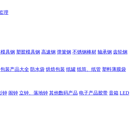
监理
作模具钢
塑胶模具钢
高速钢
弹簧钢
不锈钢棒材
轴承钢
齿轮钢
包装产品大全
防水袋
烘焙包装
纸罐
纸筒、纸管
塑料薄膜袋
影钟
闹钟
立钟、落地钟
其他数码产品
电子产品胶带
音箱
LED