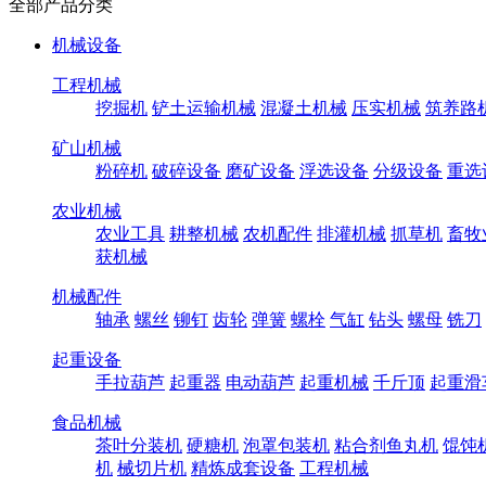
全部产品分类
机械设备
工程机械
挖掘机
铲土运输机械
混凝土机械
压实机械
筑养路
矿山机械
粉碎机
破碎设备
磨矿设备
浮选设备
分级设备
重选
农业机械
农业工具
耕整机械
农机配件
排灌机械
抓草机
畜牧
获机械
机械配件
轴承
螺丝
铆钉
齿轮
弹簧
螺栓
气缸
钻头
螺母
铣刀
起重设备
手拉葫芦
起重器
电动葫芦
起重机械
千斤顶
起重滑
食品机械
茶叶分装机
硬糖机
泡罩包装机
粘合剂鱼丸机
馄饨
机
械切片机
精炼成套设备
工程机械