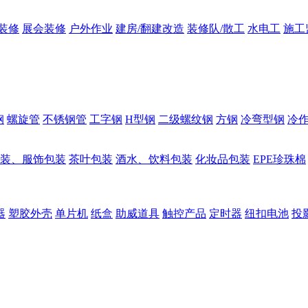
装修
展会装修
户外作业
建房/翻建改造
装修队/散工
水电工
施工
钢
螺旋管
不锈钢管
工字钢
H型钢
二级螺纹钢
方钢
冷弯型钢
冷
装、服饰包装
茶叶包装
酒水、饮料包装
化妆品包装
EPE珍珠棉
器
塑胶外壳
单片机
纸盒
助威道具
触控产品
定时器
纽扣电池
投