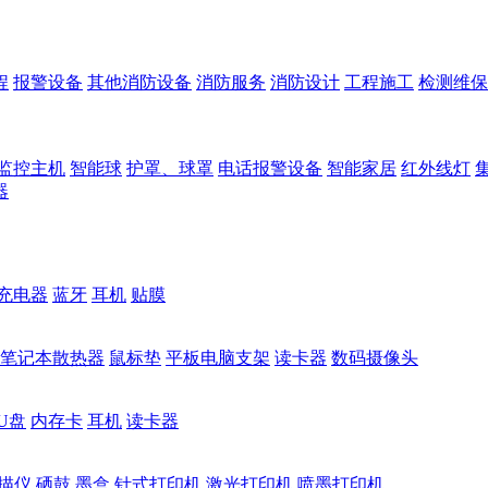
程
报警设备
其他消防设备
消防服务
消防设计
工程施工
检测维保
监控主机
智能球
护罩、球罩
电话报警设备
智能家居
红外线灯
器
充电器
蓝牙
耳机
贴膜
笔记本散热器
鼠标垫
平板电脑支架
读卡器
数码摄像头
U盘
内存卡
耳机
读卡器
描仪
硒鼓
墨盒
针式打印机
激光打印机
喷墨打印机