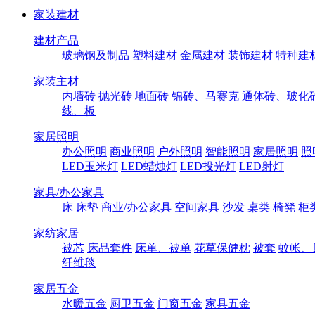
家装建材
建材产品
玻璃钢及制品
塑料建材
金属建材
装饰建材
特种建
家装主材
内墙砖
抛光砖
地面砖
锦砖、马赛克
通体砖、玻化
线、板
家居照明
办公照明
商业照明
户外照明
智能照明
家居照明
照
LED玉米灯
LED蜡烛灯
LED投光灯
LED射灯
家具/办公家具
床
床垫
商业/办公家具
空间家具
沙发
桌类
椅凳
柜
家纺家居
被芯
床品套件
床单、被单
花草保健枕
被套
蚊帐、
纤维毯
家居五金
水暖五金
厨卫五金
门窗五金
家具五金