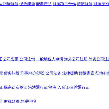
太阳能能源
绿色能源
能源产品
能源项目合作
清洁能源
能源 环
证
公司变更
公司注销
一般纳税人申请
海外公司注册
外资公司注
程
债务纠纷
刑事辩护/诉讼
公司法务
法律援助
婚姻家庭
征地补
证
探亲访友签证
港澳通行证/签注
入台证/台湾通行证
价
财税疑难
纳税申报