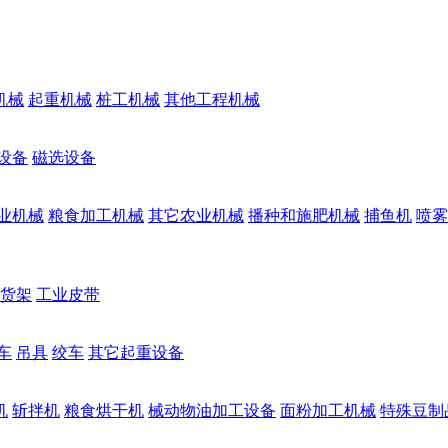
机械
起重机械
桩工机械
其他工程机械
设备
磁选设备
业机械
粮食加工机械
其它农业机械
播种和施肥机械
捕鱼机
喷雾
货架
工业皮带
车
吊具
绞车
其它起重设备
机
斩拌机
粮食烘干机
械动物油加工设备
面粉加工机械
特殊豆制