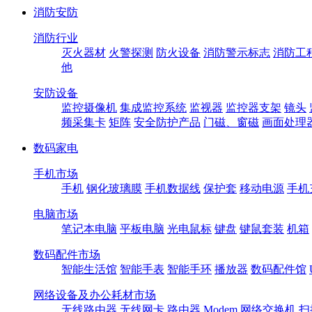
消防安防
消防行业
灭火器材
火警探测
防火设备
消防警示标志
消防工
他
安防设备
监控摄像机
集成监控系统
监视器
监控器支架
镜头
频采集卡
矩阵
安全防护产品
门磁、窗磁
画面处理
数码家电
手机市场
手机
钢化玻璃膜
手机数据线
保护套
移动电源
手机
电脑市场
笔记本电脑
平板电脑
光电鼠标
键盘
键鼠套装
机箱
数码配件市场
智能生活馆
智能手表
智能手环
播放器
数码配件馆
网络设备及办公耗材市场
无线路由器
无线网卡
路由器
Modem
网络交换机
扫