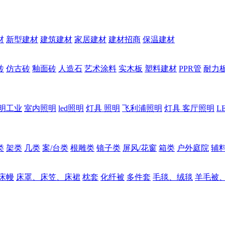
材
新型建材
建筑建材
家居建材
建材招商
保温建材
砖
仿古砖
釉面砖
人造石
艺术涂料
实木板
塑料建材
PPR管
耐力
明工业
室内照明
led照明
灯具 照明
飞利浦照明
灯具 客厅照明
L
类
架类
几类
案/台类
根雕类
镜子类
屏风/花窗
箱类
户外庭院
辅
床幔
床罩、床笠、床裙
枕套
化纤被
多件套
毛毯、绒毯
羊毛被