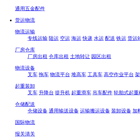
通用五金配件
货运物流
物流运输
专线运输
陆运
空运
海运
快递
水运
配送
铁运
货运
厂房仓库
厂房出租
仓库出租
土地转让
园区出租
物流设备
叉车
拖车
物流平台
堆高车
工具车
高空作业平台
架
起重装卸
叉车
升降台
提升机
起重滑车
吊车配件
轮胎式起重
仓储配送
仓储设备
通用输送设备
运输搬运设备
装卸设备
加
国际物流
报关清关