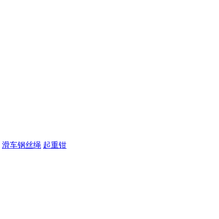
滑车钢丝绳
起重钳