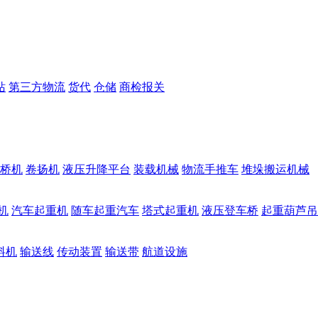
站
第三方物流
货代
仓储
商检报关
桥机
卷扬机
液压升降平台
装载机械
物流手推车
堆垛搬运机械
机
汽车起重机
随车起重汽车
塔式起重机
液压登车桥
起重葫芦吊
料机
输送线
传动装置
输送带
航道设施