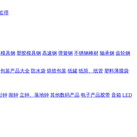
监理
作模具钢
塑胶模具钢
高速钢
弹簧钢
不锈钢棒材
轴承钢
齿轮钢
包装产品大全
防水袋
烘焙包装
纸罐
纸筒、纸管
塑料薄膜袋
影钟
闹钟
立钟、落地钟
其他数码产品
电子产品胶带
音箱
LED