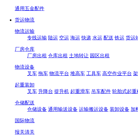
通用五金配件
货运物流
物流运输
专线运输
陆运
空运
海运
快递
水运
配送
铁运
货运
厂房仓库
厂房出租
仓库出租
土地转让
园区出租
物流设备
叉车
拖车
物流平台
堆高车
工具车
高空作业平台
架
起重装卸
叉车
升降台
提升机
起重滑车
吊车配件
轮胎式起重
仓储配送
仓储设备
通用输送设备
运输搬运设备
装卸设备
加
国际物流
报关清关