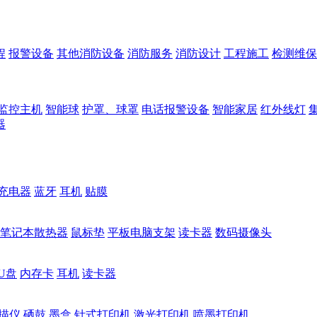
程
报警设备
其他消防设备
消防服务
消防设计
工程施工
检测维保
监控主机
智能球
护罩、球罩
电话报警设备
智能家居
红外线灯
器
充电器
蓝牙
耳机
贴膜
笔记本散热器
鼠标垫
平板电脑支架
读卡器
数码摄像头
U盘
内存卡
耳机
读卡器
描仪
硒鼓
墨盒
针式打印机
激光打印机
喷墨打印机