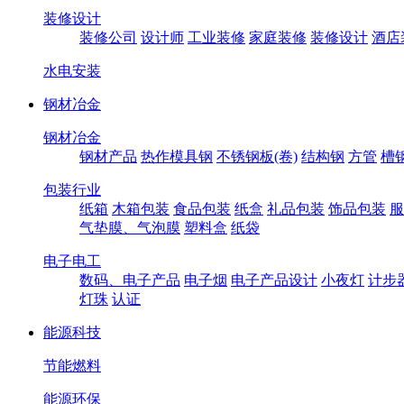
装修设计
装修公司
设计师
工业装修
家庭装修
装修设计
酒店
水电安装
钢材冶金
钢材冶金
钢材产品
热作模具钢
不锈钢板(卷)
结构钢
方管
槽
包装行业
纸箱
木箱包装
食品包装
纸盒
礼品包装
饰品包装
服
气垫膜、气泡膜
塑料盒
纸袋
电子电工
数码、电子产品
电子烟
电子产品设计
小夜灯
计步
灯珠
认证
能源科技
节能燃料
能源环保