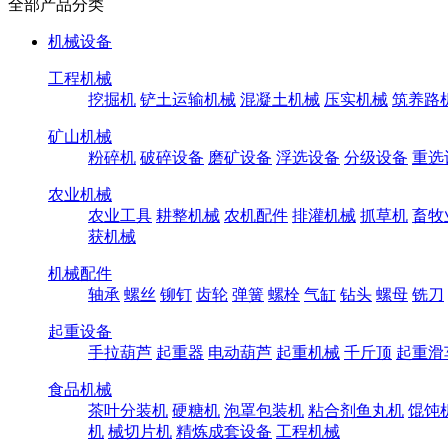
全部产品分类
机械设备
工程机械
挖掘机
铲土运输机械
混凝土机械
压实机械
筑养路
矿山机械
粉碎机
破碎设备
磨矿设备
浮选设备
分级设备
重选
农业机械
农业工具
耕整机械
农机配件
排灌机械
抓草机
畜牧
获机械
机械配件
轴承
螺丝
铆钉
齿轮
弹簧
螺栓
气缸
钻头
螺母
铣刀
起重设备
手拉葫芦
起重器
电动葫芦
起重机械
千斤顶
起重滑
食品机械
茶叶分装机
硬糖机
泡罩包装机
粘合剂鱼丸机
馄饨
机
械切片机
精炼成套设备
工程机械