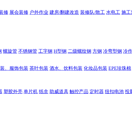
装修
展会装修
户外作业
建房/翻建改造
装修队/散工
水电工
施工
钢
螺旋管
不锈钢管
工字钢
H型钢
二级螺纹钢
方钢
冷弯型钢
冷
装、服饰包装
茶叶包装
酒水、饮料包装
化妆品包装
EPE珍珠棉
器
塑胶外壳
单片机
纸盒
助威道具
触控产品
定时器
纽扣电池
投