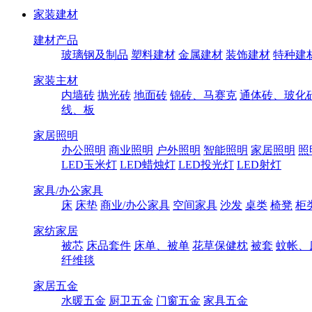
家装建材
建材产品
玻璃钢及制品
塑料建材
金属建材
装饰建材
特种建
家装主材
内墙砖
抛光砖
地面砖
锦砖、马赛克
通体砖、玻化
线、板
家居照明
办公照明
商业照明
户外照明
智能照明
家居照明
照
LED玉米灯
LED蜡烛灯
LED投光灯
LED射灯
家具/办公家具
床
床垫
商业/办公家具
空间家具
沙发
桌类
椅凳
柜
家纺家居
被芯
床品套件
床单、被单
花草保健枕
被套
蚊帐、
纤维毯
家居五金
水暖五金
厨卫五金
门窗五金
家具五金