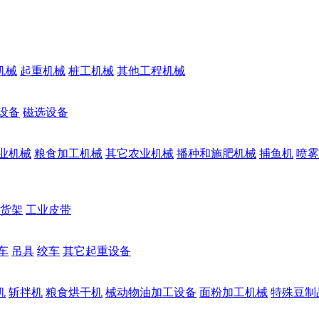
机械
起重机械
桩工机械
其他工程机械
设备
磁选设备
业机械
粮食加工机械
其它农业机械
播种和施肥机械
捕鱼机
喷雾
货架
工业皮带
车
吊具
绞车
其它起重设备
机
斩拌机
粮食烘干机
械动物油加工设备
面粉加工机械
特殊豆制