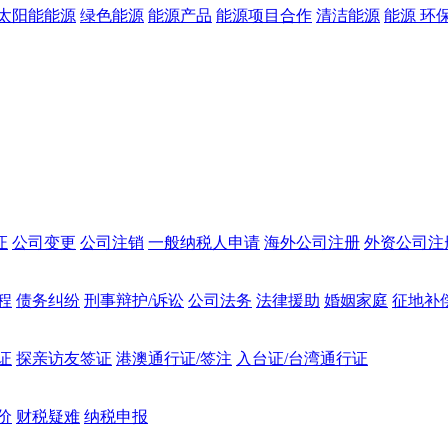
太阳能能源
绿色能源
能源产品
能源项目合作
清洁能源
能源 环
证
公司变更
公司注销
一般纳税人申请
海外公司注册
外资公司注
程
债务纠纷
刑事辩护/诉讼
公司法务
法律援助
婚姻家庭
征地补
证
探亲访友签证
港澳通行证/签注
入台证/台湾通行证
价
财税疑难
纳税申报