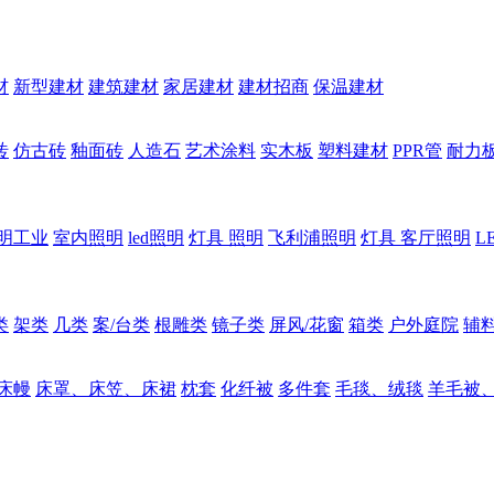
材
新型建材
建筑建材
家居建材
建材招商
保温建材
砖
仿古砖
釉面砖
人造石
艺术涂料
实木板
塑料建材
PPR管
耐力
明工业
室内照明
led照明
灯具 照明
飞利浦照明
灯具 客厅照明
L
类
架类
几类
案/台类
根雕类
镜子类
屏风/花窗
箱类
户外庭院
辅
床幔
床罩、床笠、床裙
枕套
化纤被
多件套
毛毯、绒毯
羊毛被