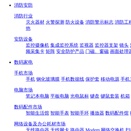
消防安防
消防行业
灭火器材
火警探测
防火设备
消防警示标志
消防工
他
安防设备
监控摄像机
集成监控系统
监视器
监控器支架
镜头
频采集卡
矩阵
安全防护产品
门磁、窗磁
画面处理
数码家电
手机市场
手机
钢化玻璃膜
手机数据线
保护套
移动电源
手机
电脑市场
笔记本电脑
平板电脑
光电鼠标
键盘
键鼠套装
机箱
数码配件市场
智能生活馆
智能手表
智能手环
播放器
数码配件馆
网络设备及办公耗材市场
无线路由器
无线网卡
路由器
Modem
网络交换机
扫