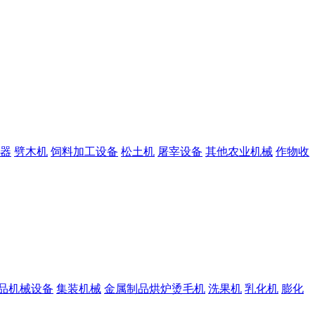
器
劈木机
饲料加工设备
松土机
屠宰设备
其他农业机械
作物收
品机械设备
集装机械
金属制品烘炉烫毛机
洗果机
乳化机
膨化