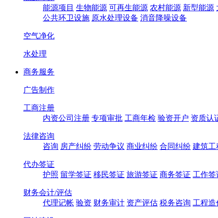
能源项目
生物能源
可再生能源
农村能源
新型能源
公共环卫设施
原水处理设备
消音降噪设备
空气净化
水处理
商务服务
广告制作
工商注册
内资公司注册
专项审批
工商年检
验资开户
资质认
法律咨询
咨询
房产纠纷
劳动争议
商业纠纷
合同纠纷
建筑工
代办签证
护照
留学签证
移民签证
旅游签证
商务签证
工作签
财务会计/评估
代理记帐
验资
财务审计
资产评估
税务咨询
工程造