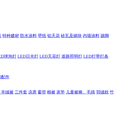
板
特种建材
防水涂料
壁纸
铝天花
砖瓦及砌块
内墙涂料
踢脚
ED球泡灯
LED日光灯
LED天花灯
道路照明灯
LED灯带灯条
料配件
、羊绒被
三件套
凉席
窗帘
棉被
床垫
儿童被褥、毛毯
羽绒枕
竹