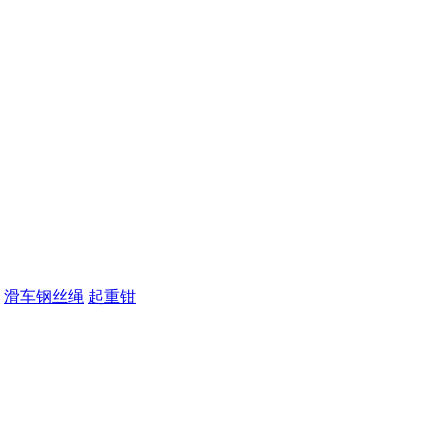
滑车钢丝绳
起重钳