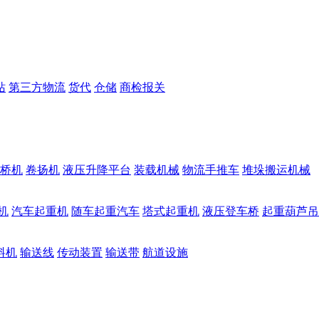
站
第三方物流
货代
仓储
商检报关
桥机
卷扬机
液压升降平台
装载机械
物流手推车
堆垛搬运机械
机
汽车起重机
随车起重汽车
塔式起重机
液压登车桥
起重葫芦吊
料机
输送线
传动装置
输送带
航道设施