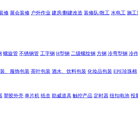
装修
展会装修
户外作业
建房/翻建改造
装修队/散工
水电工
施工
钢
螺旋管
不锈钢管
工字钢
H型钢
二级螺纹钢
方钢
冷弯型钢
冷
装、服饰包装
茶叶包装
酒水、饮料包装
化妆品包装
EPE珍珠棉
器
塑胶外壳
单片机
纸盒
助威道具
触控产品
定时器
纽扣电池
投