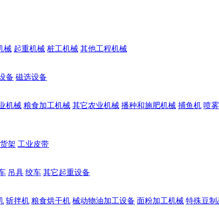
机械
起重机械
桩工机械
其他工程机械
设备
磁选设备
业机械
粮食加工机械
其它农业机械
播种和施肥机械
捕鱼机
喷雾
货架
工业皮带
车
吊具
绞车
其它起重设备
机
斩拌机
粮食烘干机
械动物油加工设备
面粉加工机械
特殊豆制