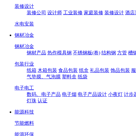
装修设计
装修公司
设计师
工业装修
家庭装修
装修设计
酒店
水电安装
钢材冶金
钢材冶金
钢材产品
热作模具钢
不锈钢板(卷)
结构钢
方管
槽
包装行业
纸箱
木箱包装
食品包装
纸盒
礼品包装
饰品包装
服
气垫膜、气泡膜
塑料盒
纸袋
电子电工
数码、电子产品
电子烟
电子产品设计
小夜灯
计步
灯珠
认证
能源科技
节能燃料
能源环保