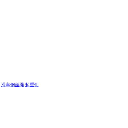
滑车钢丝绳
起重钳