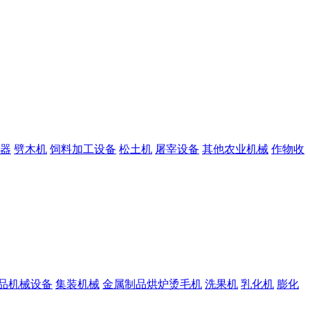
器
劈木机
饲料加工设备
松土机
屠宰设备
其他农业机械
作物收
品机械设备
集装机械
金属制品烘炉烫毛机
洗果机
乳化机
膨化