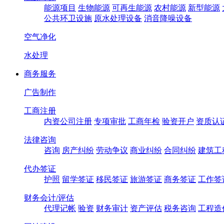
能源项目
生物能源
可再生能源
农村能源
新型能源
公共环卫设施
原水处理设备
消音降噪设备
空气净化
水处理
商务服务
广告制作
工商注册
内资公司注册
专项审批
工商年检
验资开户
资质认
法律咨询
咨询
房产纠纷
劳动争议
商业纠纷
合同纠纷
建筑工
代办签证
护照
留学签证
移民签证
旅游签证
商务签证
工作签
财务会计/评估
代理记帐
验资
财务审计
资产评估
税务咨询
工程造