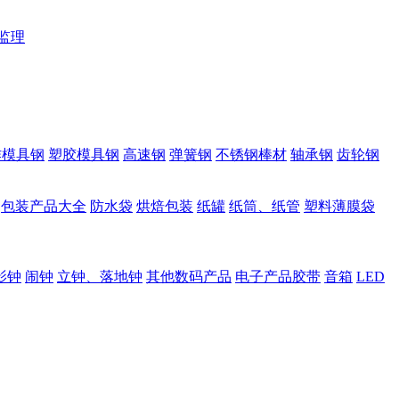
监理
作模具钢
塑胶模具钢
高速钢
弹簧钢
不锈钢棒材
轴承钢
齿轮钢
包装产品大全
防水袋
烘焙包装
纸罐
纸筒、纸管
塑料薄膜袋
影钟
闹钟
立钟、落地钟
其他数码产品
电子产品胶带
音箱
LED