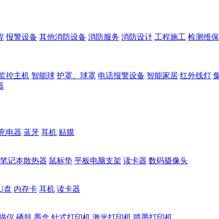
程
报警设备
其他消防设备
消防服务
消防设计
工程施工
检测维保
监控主机
智能球
护罩、球罩
电话报警设备
智能家居
红外线灯
器
充电器
蓝牙
耳机
贴膜
笔记本散热器
鼠标垫
平板电脑支架
读卡器
数码摄像头
U盘
内存卡
耳机
读卡器
描仪
硒鼓
墨盒
针式打印机
激光打印机
喷墨打印机