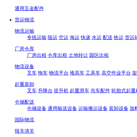
通用五金配件
货运物流
物流运输
专线运输
陆运
空运
海运
快递
水运
配送
铁运
货运
厂房仓库
厂房出租
仓库出租
土地转让
园区出租
物流设备
叉车
拖车
物流平台
堆高车
工具车
高空作业平台
架
起重装卸
叉车
升降台
提升机
起重滑车
吊车配件
轮胎式起重
仓储配送
仓储设备
通用输送设备
运输搬运设备
装卸设备
加
国际物流
报关清关