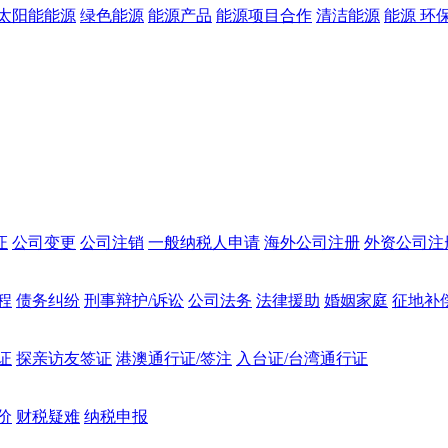
太阳能能源
绿色能源
能源产品
能源项目合作
清洁能源
能源 环
证
公司变更
公司注销
一般纳税人申请
海外公司注册
外资公司注
程
债务纠纷
刑事辩护/诉讼
公司法务
法律援助
婚姻家庭
征地补
证
探亲访友签证
港澳通行证/签注
入台证/台湾通行证
价
财税疑难
纳税申报