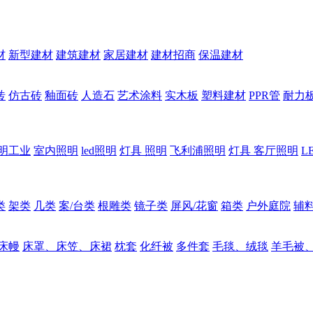
材
新型建材
建筑建材
家居建材
建材招商
保温建材
砖
仿古砖
釉面砖
人造石
艺术涂料
实木板
塑料建材
PPR管
耐力
明工业
室内照明
led照明
灯具 照明
飞利浦照明
灯具 客厅照明
L
类
架类
几类
案/台类
根雕类
镜子类
屏风/花窗
箱类
户外庭院
辅
床幔
床罩、床笠、床裙
枕套
化纤被
多件套
毛毯、绒毯
羊毛被