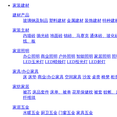
家装建材
建材产品
玻璃钢及制品
塑料建材
金属建材
装饰建材
特种建
家装主材
内墙砖
抛光砖
地面砖
锦砖、马赛克
通体砖、玻化
线、板
家居照明
办公照明
商业照明
户外照明
智能照明
家居照明
照
LED玉米灯
LED蜡烛灯
LED投光灯
LED射灯
家具/办公家具
床
床垫
商业/办公家具
空间家具
沙发
桌类
椅凳
柜
家纺家居
被芯
床品套件
床单、被单
花草保健枕
被套
蚊帐、
纤维毯
家居五金
水暖五金
厨卫五金
门窗五金
家具五金