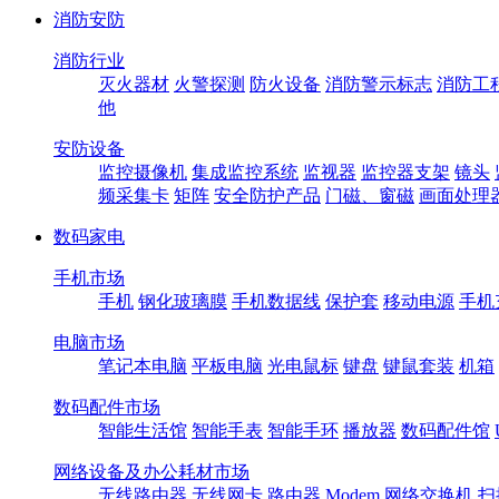
消防安防
消防行业
灭火器材
火警探测
防火设备
消防警示标志
消防工
他
安防设备
监控摄像机
集成监控系统
监视器
监控器支架
镜头
频采集卡
矩阵
安全防护产品
门磁、窗磁
画面处理
数码家电
手机市场
手机
钢化玻璃膜
手机数据线
保护套
移动电源
手机
电脑市场
笔记本电脑
平板电脑
光电鼠标
键盘
键鼠套装
机箱
数码配件市场
智能生活馆
智能手表
智能手环
播放器
数码配件馆
网络设备及办公耗材市场
无线路由器
无线网卡
路由器
Modem
网络交换机
扫