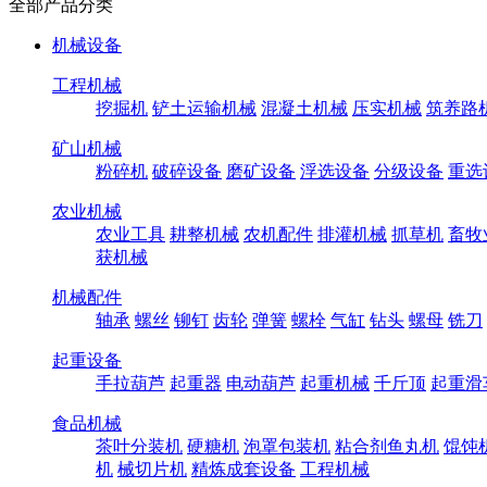
全部产品分类
机械设备
工程机械
挖掘机
铲土运输机械
混凝土机械
压实机械
筑养路
矿山机械
粉碎机
破碎设备
磨矿设备
浮选设备
分级设备
重选
农业机械
农业工具
耕整机械
农机配件
排灌机械
抓草机
畜牧
获机械
机械配件
轴承
螺丝
铆钉
齿轮
弹簧
螺栓
气缸
钻头
螺母
铣刀
起重设备
手拉葫芦
起重器
电动葫芦
起重机械
千斤顶
起重滑
食品机械
茶叶分装机
硬糖机
泡罩包装机
粘合剂鱼丸机
馄饨
机
械切片机
精炼成套设备
工程机械