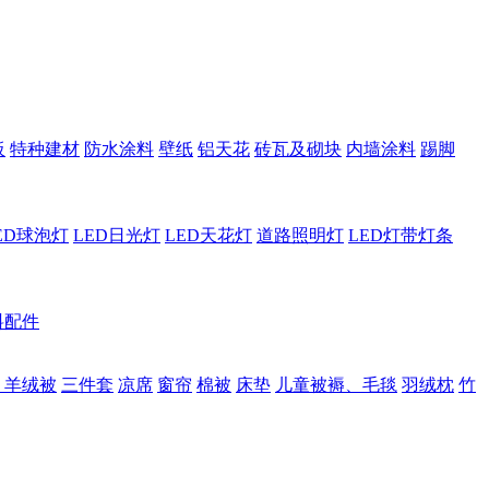
板
特种建材
防水涂料
壁纸
铝天花
砖瓦及砌块
内墙涂料
踢脚
ED球泡灯
LED日光灯
LED天花灯
道路照明灯
LED灯带灯条
料配件
、羊绒被
三件套
凉席
窗帘
棉被
床垫
儿童被褥、毛毯
羽绒枕
竹