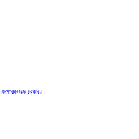
滑车钢丝绳
起重钳