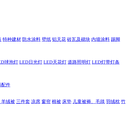
板
特种建材
防水涂料
壁纸
铝天花
砖瓦及砌块
内墙涂料
踢脚
ED球泡灯
LED日光灯
LED天花灯
道路照明灯
LED灯带灯条
料配件
、羊绒被
三件套
凉席
窗帘
棉被
床垫
儿童被褥、毛毯
羽绒枕
竹