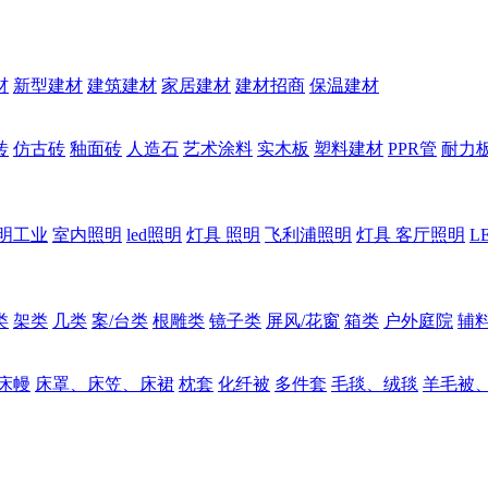
材
新型建材
建筑建材
家居建材
建材招商
保温建材
砖
仿古砖
釉面砖
人造石
艺术涂料
实木板
塑料建材
PPR管
耐力
明工业
室内照明
led照明
灯具 照明
飞利浦照明
灯具 客厅照明
L
类
架类
几类
案/台类
根雕类
镜子类
屏风/花窗
箱类
户外庭院
辅
床幔
床罩、床笠、床裙
枕套
化纤被
多件套
毛毯、绒毯
羊毛被