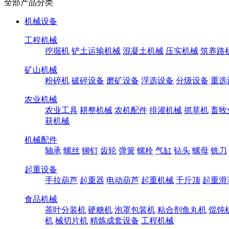
全部产品分类
机械设备
工程机械
挖掘机
铲土运输机械
混凝土机械
压实机械
筑养路
矿山机械
粉碎机
破碎设备
磨矿设备
浮选设备
分级设备
重选
农业机械
农业工具
耕整机械
农机配件
排灌机械
抓草机
畜牧
获机械
机械配件
轴承
螺丝
铆钉
齿轮
弹簧
螺栓
气缸
钻头
螺母
铣刀
起重设备
手拉葫芦
起重器
电动葫芦
起重机械
千斤顶
起重滑
食品机械
茶叶分装机
硬糖机
泡罩包装机
粘合剂鱼丸机
馄饨
机
械切片机
精炼成套设备
工程机械