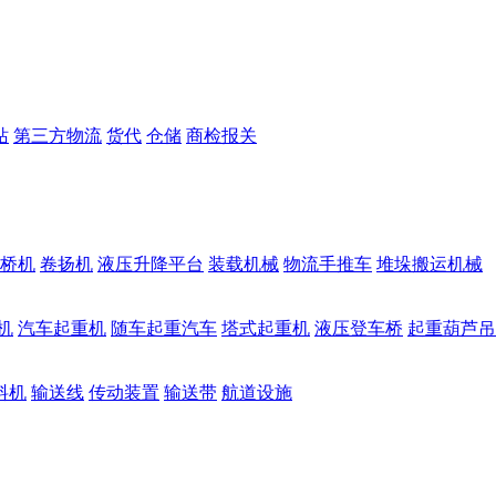
站
第三方物流
货代
仓储
商检报关
桥机
卷扬机
液压升降平台
装载机械
物流手推车
堆垛搬运机械
机
汽车起重机
随车起重汽车
塔式起重机
液压登车桥
起重葫芦吊
料机
输送线
传动装置
输送带
航道设施