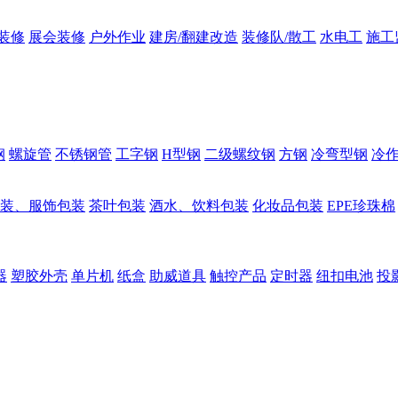
装修
展会装修
户外作业
建房/翻建改造
装修队/散工
水电工
施工
钢
螺旋管
不锈钢管
工字钢
H型钢
二级螺纹钢
方钢
冷弯型钢
冷
装、服饰包装
茶叶包装
酒水、饮料包装
化妆品包装
EPE珍珠棉
器
塑胶外壳
单片机
纸盒
助威道具
触控产品
定时器
纽扣电池
投