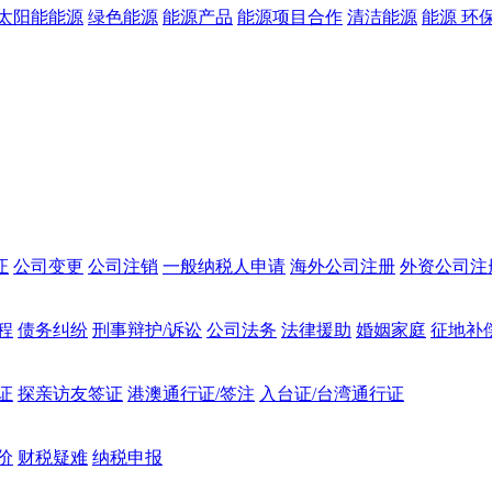
太阳能能源
绿色能源
能源产品
能源项目合作
清洁能源
能源 环
证
公司变更
公司注销
一般纳税人申请
海外公司注册
外资公司注
程
债务纠纷
刑事辩护/诉讼
公司法务
法律援助
婚姻家庭
征地补
证
探亲访友签证
港澳通行证/签注
入台证/台湾通行证
价
财税疑难
纳税申报