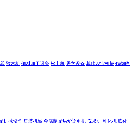
器
劈木机
饲料加工设备
松土机
屠宰设备
其他农业机械
作物收
品机械设备
集装机械
金属制品烘炉烫毛机
洗果机
乳化机
膨化