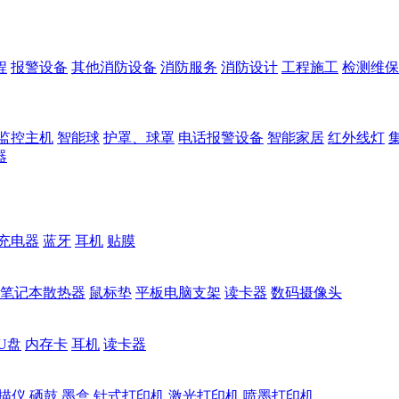
程
报警设备
其他消防设备
消防服务
消防设计
工程施工
检测维保
监控主机
智能球
护罩、球罩
电话报警设备
智能家居
红外线灯
器
充电器
蓝牙
耳机
贴膜
笔记本散热器
鼠标垫
平板电脑支架
读卡器
数码摄像头
U盘
内存卡
耳机
读卡器
描仪
硒鼓
墨盒
针式打印机
激光打印机
喷墨打印机