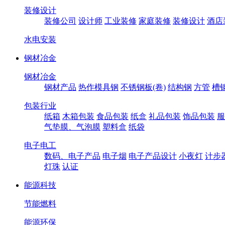
装修设计
装修公司
设计师
工业装修
家庭装修
装修设计
酒店
水电安装
钢材冶金
钢材冶金
钢材产品
热作模具钢
不锈钢板(卷)
结构钢
方管
槽
包装行业
纸箱
木箱包装
食品包装
纸盒
礼品包装
饰品包装
服
气垫膜、气泡膜
塑料盒
纸袋
电子电工
数码、电子产品
电子烟
电子产品设计
小夜灯
计步
灯珠
认证
能源科技
节能燃料
能源环保