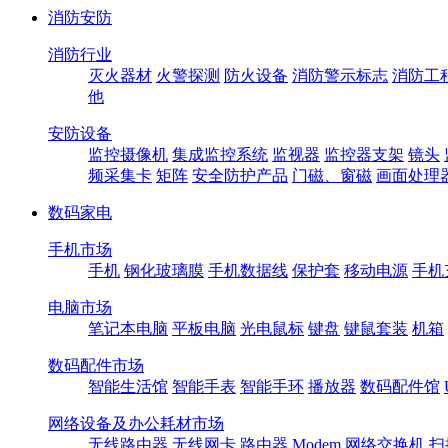
消防安防
消防行业
灭火器材
火警探测
防火设备
消防警示标志
消防工
他
安防设备
监控摄像机
集成监控系统
监视器
监控器支架
镜头
频采集卡
矩阵
安全防护产品
门磁、窗磁
画面处理
数码家电
手机市场
手机
钢化玻璃膜
手机数据线
保护套
移动电源
手机
电脑市场
笔记本电脑
平板电脑
光电鼠标
键盘
键鼠套装
机箱
数码配件市场
智能生活馆
智能手表
智能手环
播放器
数码配件馆
网络设备及办公耗材市场
无线路由器
无线网卡
路由器
Modem
网络交换机
扫