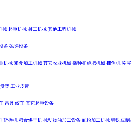
机械
起重机械
桩工机械
其他工程机械
设备
磁选设备
业机械
粮食加工机械
其它农业机械
播种和施肥机械
捕鱼机
喷雾
货架
工业皮带
车
吊具
绞车
其它起重设备
机
斩拌机
粮食烘干机
械动物油加工设备
面粉加工机械
特殊豆制