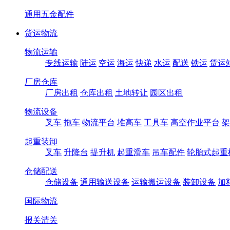
通用五金配件
货运物流
物流运输
专线运输
陆运
空运
海运
快递
水运
配送
铁运
货运
厂房仓库
厂房出租
仓库出租
土地转让
园区出租
物流设备
叉车
拖车
物流平台
堆高车
工具车
高空作业平台
架
起重装卸
叉车
升降台
提升机
起重滑车
吊车配件
轮胎式起重
仓储配送
仓储设备
通用输送设备
运输搬运设备
装卸设备
加
国际物流
报关清关