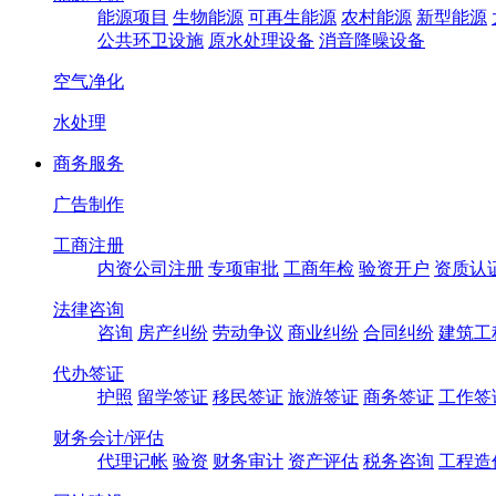
能源项目
生物能源
可再生能源
农村能源
新型能源
公共环卫设施
原水处理设备
消音降噪设备
空气净化
水处理
商务服务
广告制作
工商注册
内资公司注册
专项审批
工商年检
验资开户
资质认
法律咨询
咨询
房产纠纷
劳动争议
商业纠纷
合同纠纷
建筑工
代办签证
护照
留学签证
移民签证
旅游签证
商务签证
工作签
财务会计/评估
代理记帐
验资
财务审计
资产评估
税务咨询
工程造