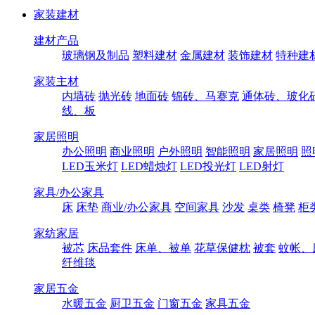
家装建材
建材产品
玻璃钢及制品
塑料建材
金属建材
装饰建材
特种建
家装主材
内墙砖
抛光砖
地面砖
锦砖、马赛克
通体砖、玻化
线、板
家居照明
办公照明
商业照明
户外照明
智能照明
家居照明
照
LED玉米灯
LED蜡烛灯
LED投光灯
LED射灯
家具/办公家具
床
床垫
商业/办公家具
空间家具
沙发
桌类
椅凳
柜
家纺家居
被芯
床品套件
床单、被单
花草保健枕
被套
蚊帐、
纤维毯
家居五金
水暖五金
厨卫五金
门窗五金
家具五金