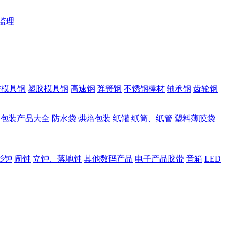
监理
作模具钢
塑胶模具钢
高速钢
弹簧钢
不锈钢棒材
轴承钢
齿轮钢
包装产品大全
防水袋
烘焙包装
纸罐
纸筒、纸管
塑料薄膜袋
影钟
闹钟
立钟、落地钟
其他数码产品
电子产品胶带
音箱
LED