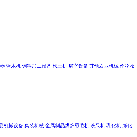
器
劈木机
饲料加工设备
松土机
屠宰设备
其他农业机械
作物收
品机械设备
集装机械
金属制品烘炉烫毛机
洗果机
乳化机
膨化