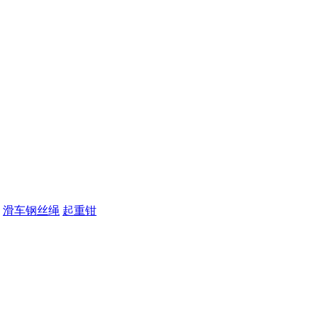
滑车钢丝绳
起重钳