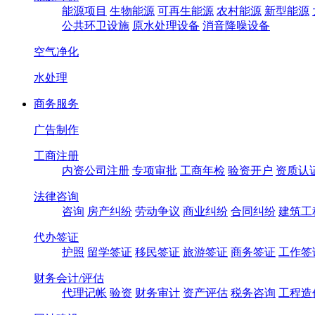
能源项目
生物能源
可再生能源
农村能源
新型能源
公共环卫设施
原水处理设备
消音降噪设备
空气净化
水处理
商务服务
广告制作
工商注册
内资公司注册
专项审批
工商年检
验资开户
资质认
法律咨询
咨询
房产纠纷
劳动争议
商业纠纷
合同纠纷
建筑工
代办签证
护照
留学签证
移民签证
旅游签证
商务签证
工作签
财务会计/评估
代理记帐
验资
财务审计
资产评估
税务咨询
工程造