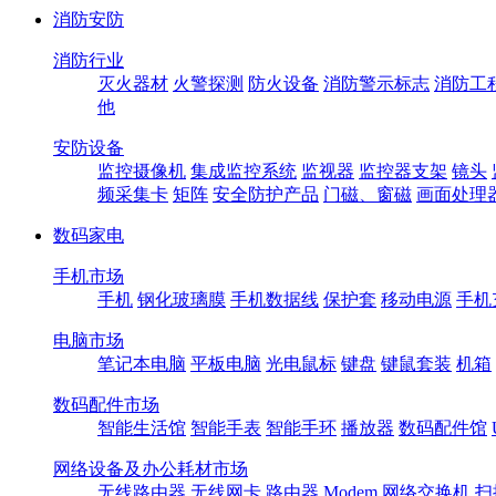
消防安防
消防行业
灭火器材
火警探测
防火设备
消防警示标志
消防工
他
安防设备
监控摄像机
集成监控系统
监视器
监控器支架
镜头
频采集卡
矩阵
安全防护产品
门磁、窗磁
画面处理
数码家电
手机市场
手机
钢化玻璃膜
手机数据线
保护套
移动电源
手机
电脑市场
笔记本电脑
平板电脑
光电鼠标
键盘
键鼠套装
机箱
数码配件市场
智能生活馆
智能手表
智能手环
播放器
数码配件馆
网络设备及办公耗材市场
无线路由器
无线网卡
路由器
Modem
网络交换机
扫