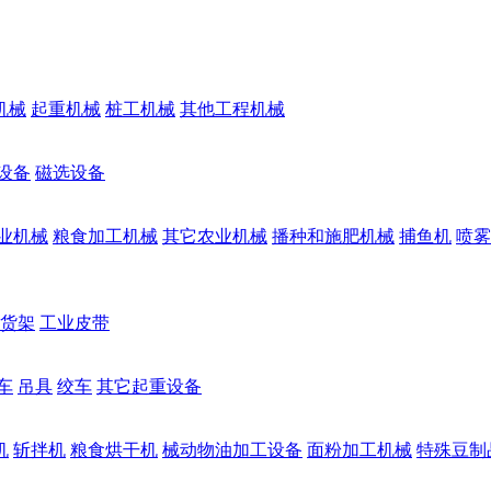
机械
起重机械
桩工机械
其他工程机械
设备
磁选设备
业机械
粮食加工机械
其它农业机械
播种和施肥机械
捕鱼机
喷雾
货架
工业皮带
车
吊具
绞车
其它起重设备
机
斩拌机
粮食烘干机
械动物油加工设备
面粉加工机械
特殊豆制