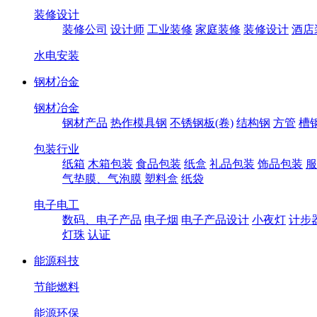
装修设计
装修公司
设计师
工业装修
家庭装修
装修设计
酒店
水电安装
钢材冶金
钢材冶金
钢材产品
热作模具钢
不锈钢板(卷)
结构钢
方管
槽
包装行业
纸箱
木箱包装
食品包装
纸盒
礼品包装
饰品包装
服
气垫膜、气泡膜
塑料盒
纸袋
电子电工
数码、电子产品
电子烟
电子产品设计
小夜灯
计步
灯珠
认证
能源科技
节能燃料
能源环保