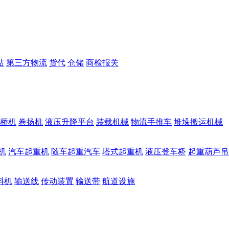
站
第三方物流
货代
仓储
商检报关
桥机
卷扬机
液压升降平台
装载机械
物流手推车
堆垛搬运机械
机
汽车起重机
随车起重汽车
塔式起重机
液压登车桥
起重葫芦吊
料机
输送线
传动装置
输送带
航道设施