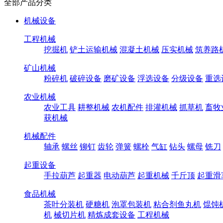
全部产品分类
机械设备
工程机械
挖掘机
铲土运输机械
混凝土机械
压实机械
筑养路
矿山机械
粉碎机
破碎设备
磨矿设备
浮选设备
分级设备
重选
农业机械
农业工具
耕整机械
农机配件
排灌机械
抓草机
畜牧
获机械
机械配件
轴承
螺丝
铆钉
齿轮
弹簧
螺栓
气缸
钻头
螺母
铣刀
起重设备
手拉葫芦
起重器
电动葫芦
起重机械
千斤顶
起重滑
食品机械
茶叶分装机
硬糖机
泡罩包装机
粘合剂鱼丸机
馄饨
机
械切片机
精炼成套设备
工程机械