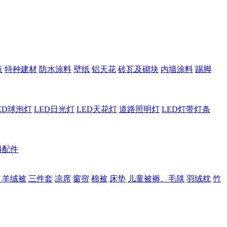
板
特种建材
防水涂料
壁纸
铝天花
砖瓦及砌块
内墙涂料
踢脚
ED球泡灯
LED日光灯
LED天花灯
道路照明灯
LED灯带灯条
料配件
、羊绒被
三件套
凉席
窗帘
棉被
床垫
儿童被褥、毛毯
羽绒枕
竹