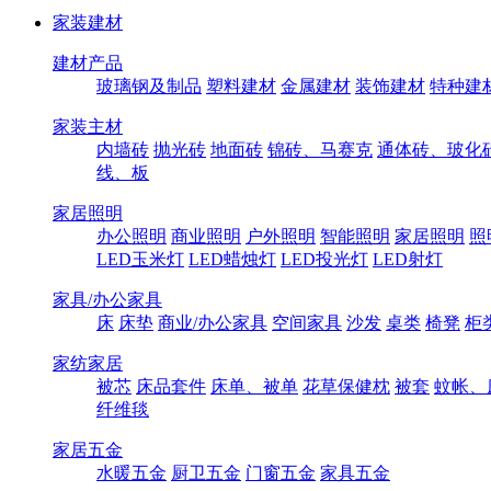
家装建材
建材产品
玻璃钢及制品
塑料建材
金属建材
装饰建材
特种建
家装主材
内墙砖
抛光砖
地面砖
锦砖、马赛克
通体砖、玻化
线、板
家居照明
办公照明
商业照明
户外照明
智能照明
家居照明
照
LED玉米灯
LED蜡烛灯
LED投光灯
LED射灯
家具/办公家具
床
床垫
商业/办公家具
空间家具
沙发
桌类
椅凳
柜
家纺家居
被芯
床品套件
床单、被单
花草保健枕
被套
蚊帐、
纤维毯
家居五金
水暖五金
厨卫五金
门窗五金
家具五金