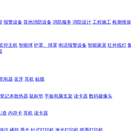
程
报警设备
其他消防设备
消防服务
消防设计
工程施工
检测维保
监控主机
智能球
护罩、球罩
电话报警设备
智能家居
红外线灯
器
充电器
蓝牙
耳机
贴膜
笔记本散热器
鼠标垫
平板电脑支架
读卡器
数码摄像头
U盘
内存卡
耳机
读卡器
描仪
硒鼓
墨盒
针式打印机
激光打印机
喷墨打印机