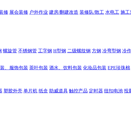
装修
展会装修
户外作业
建房/翻建改造
装修队/散工
水电工
施工
钢
螺旋管
不锈钢管
工字钢
H型钢
二级螺纹钢
方钢
冷弯型钢
冷
装、服饰包装
茶叶包装
酒水、饮料包装
化妆品包装
EPE珍珠棉
器
塑胶外壳
单片机
纸盒
助威道具
触控产品
定时器
纽扣电池
投