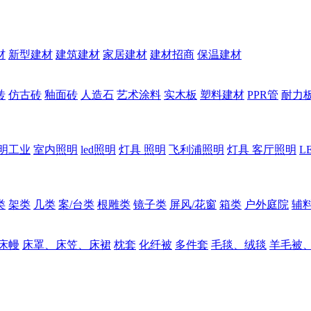
材
新型建材
建筑建材
家居建材
建材招商
保温建材
砖
仿古砖
釉面砖
人造石
艺术涂料
实木板
塑料建材
PPR管
耐力
明工业
室内照明
led照明
灯具 照明
飞利浦照明
灯具 客厅照明
L
类
架类
几类
案/台类
根雕类
镜子类
屏风/花窗
箱类
户外庭院
辅
床幔
床罩、床笠、床裙
枕套
化纤被
多件套
毛毯、绒毯
羊毛被