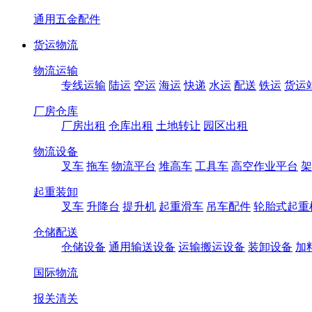
通用五金配件
货运物流
物流运输
专线运输
陆运
空运
海运
快递
水运
配送
铁运
货运
厂房仓库
厂房出租
仓库出租
土地转让
园区出租
物流设备
叉车
拖车
物流平台
堆高车
工具车
高空作业平台
架
起重装卸
叉车
升降台
提升机
起重滑车
吊车配件
轮胎式起重
仓储配送
仓储设备
通用输送设备
运输搬运设备
装卸设备
加
国际物流
报关清关