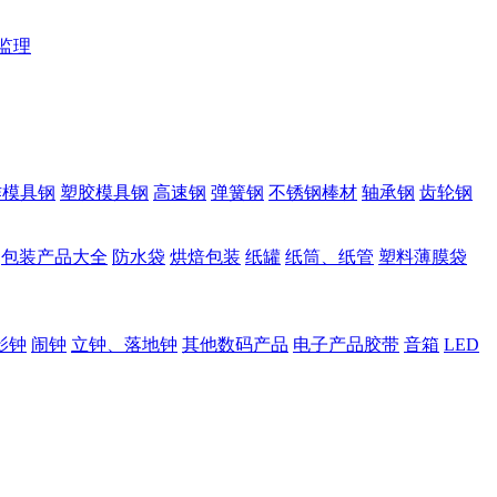
监理
作模具钢
塑胶模具钢
高速钢
弹簧钢
不锈钢棒材
轴承钢
齿轮钢
包装产品大全
防水袋
烘焙包装
纸罐
纸筒、纸管
塑料薄膜袋
影钟
闹钟
立钟、落地钟
其他数码产品
电子产品胶带
音箱
LED