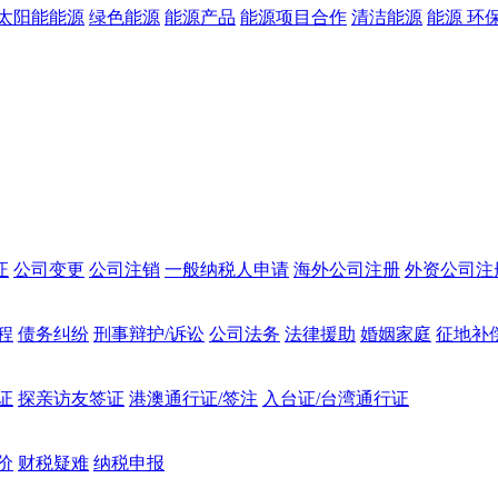
太阳能能源
绿色能源
能源产品
能源项目合作
清洁能源
能源 环
证
公司变更
公司注销
一般纳税人申请
海外公司注册
外资公司注
程
债务纠纷
刑事辩护/诉讼
公司法务
法律援助
婚姻家庭
征地补
证
探亲访友签证
港澳通行证/签注
入台证/台湾通行证
价
财税疑难
纳税申报