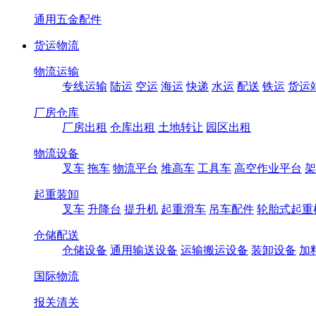
通用五金配件
货运物流
物流运输
专线运输
陆运
空运
海运
快递
水运
配送
铁运
货运
厂房仓库
厂房出租
仓库出租
土地转让
园区出租
物流设备
叉车
拖车
物流平台
堆高车
工具车
高空作业平台
架
起重装卸
叉车
升降台
提升机
起重滑车
吊车配件
轮胎式起重
仓储配送
仓储设备
通用输送设备
运输搬运设备
装卸设备
加
国际物流
报关清关