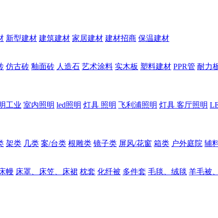
材
新型建材
建筑建材
家居建材
建材招商
保温建材
砖
仿古砖
釉面砖
人造石
艺术涂料
实木板
塑料建材
PPR管
耐力
明工业
室内照明
led照明
灯具 照明
飞利浦照明
灯具 客厅照明
L
类
架类
几类
案/台类
根雕类
镜子类
屏风/花窗
箱类
户外庭院
辅
床幔
床罩、床笠、床裙
枕套
化纤被
多件套
毛毯、绒毯
羊毛被