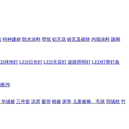
板
特种建材
防水涂料
壁纸
铝天花
砖瓦及砌块
内墙涂料
踢脚
ED球泡灯
LED日光灯
LED天花灯
道路照明灯
LED灯带灯条
料配件
、羊绒被
三件套
凉席
窗帘
棉被
床垫
儿童被褥、毛毯
羽绒枕
竹