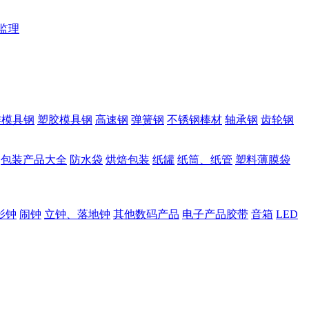
监理
作模具钢
塑胶模具钢
高速钢
弹簧钢
不锈钢棒材
轴承钢
齿轮钢
包装产品大全
防水袋
烘焙包装
纸罐
纸筒、纸管
塑料薄膜袋
影钟
闹钟
立钟、落地钟
其他数码产品
电子产品胶带
音箱
LED