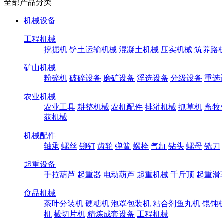
全部产品分类
机械设备
工程机械
挖掘机
铲土运输机械
混凝土机械
压实机械
筑养路
矿山机械
粉碎机
破碎设备
磨矿设备
浮选设备
分级设备
重选
农业机械
农业工具
耕整机械
农机配件
排灌机械
抓草机
畜牧
获机械
机械配件
轴承
螺丝
铆钉
齿轮
弹簧
螺栓
气缸
钻头
螺母
铣刀
起重设备
手拉葫芦
起重器
电动葫芦
起重机械
千斤顶
起重滑
食品机械
茶叶分装机
硬糖机
泡罩包装机
粘合剂鱼丸机
馄饨
机
械切片机
精炼成套设备
工程机械