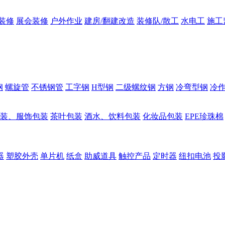
装修
展会装修
户外作业
建房/翻建改造
装修队/散工
水电工
施工
钢
螺旋管
不锈钢管
工字钢
H型钢
二级螺纹钢
方钢
冷弯型钢
冷
装、服饰包装
茶叶包装
酒水、饮料包装
化妆品包装
EPE珍珠棉
器
塑胶外壳
单片机
纸盒
助威道具
触控产品
定时器
纽扣电池
投