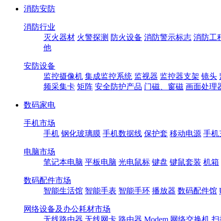
消防安防
消防行业
灭火器材
火警探测
防火设备
消防警示标志
消防工
他
安防设备
监控摄像机
集成监控系统
监视器
监控器支架
镜头
频采集卡
矩阵
安全防护产品
门磁、窗磁
画面处理
数码家电
手机市场
手机
钢化玻璃膜
手机数据线
保护套
移动电源
手机
电脑市场
笔记本电脑
平板电脑
光电鼠标
键盘
键鼠套装
机箱
数码配件市场
智能生活馆
智能手表
智能手环
播放器
数码配件馆
网络设备及办公耗材市场
无线路由器
无线网卡
路由器
Modem
网络交换机
扫