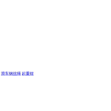
滑车钢丝绳
起重钳