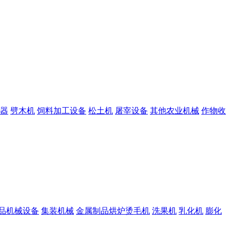
器
劈木机
饲料加工设备
松土机
屠宰设备
其他农业机械
作物收
品机械设备
集装机械
金属制品烘炉烫毛机
洗果机
乳化机
膨化