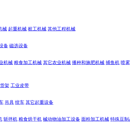
机械
起重机械
桩工机械
其他工程机械
设备
磁选设备
业机械
粮食加工机械
其它农业机械
播种和施肥机械
捕鱼机
喷雾
货架
工业皮带
车
吊具
绞车
其它起重设备
机
斩拌机
粮食烘干机
械动物油加工设备
面粉加工机械
特殊豆制