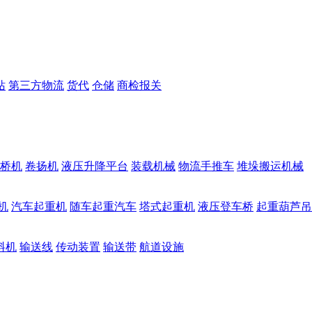
站
第三方物流
货代
仓储
商检报关
桥机
卷扬机
液压升降平台
装载机械
物流手推车
堆垛搬运机械
机
汽车起重机
随车起重汽车
塔式起重机
液压登车桥
起重葫芦吊
料机
输送线
传动装置
输送带
航道设施