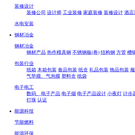
装修设计
装修公司
设计师
工业装修
家庭装修
装修设计
酒店
水电安装
钢材冶金
钢材冶金
钢材产品
热作模具钢
不锈钢板(卷)
结构钢
方管
槽
包装行业
纸箱
木箱包装
食品包装
纸盒
礼品包装
饰品包装
服
气垫膜、气泡膜
塑料盒
纸袋
电子电工
数码、电子产品
电子烟
电子产品设计
小夜灯
计步
灯珠
认证
能源科技
节能燃料
能源环保