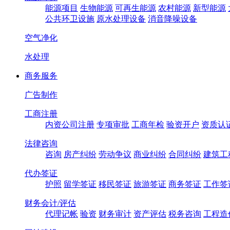
能源项目
生物能源
可再生能源
农村能源
新型能源
公共环卫设施
原水处理设备
消音降噪设备
空气净化
水处理
商务服务
广告制作
工商注册
内资公司注册
专项审批
工商年检
验资开户
资质认
法律咨询
咨询
房产纠纷
劳动争议
商业纠纷
合同纠纷
建筑工
代办签证
护照
留学签证
移民签证
旅游签证
商务签证
工作签
财务会计/评估
代理记帐
验资
财务审计
资产评估
税务咨询
工程造