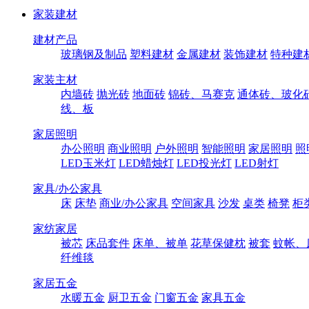
家装建材
建材产品
玻璃钢及制品
塑料建材
金属建材
装饰建材
特种建
家装主材
内墙砖
抛光砖
地面砖
锦砖、马赛克
通体砖、玻化
线、板
家居照明
办公照明
商业照明
户外照明
智能照明
家居照明
照
LED玉米灯
LED蜡烛灯
LED投光灯
LED射灯
家具/办公家具
床
床垫
商业/办公家具
空间家具
沙发
桌类
椅凳
柜
家纺家居
被芯
床品套件
床单、被单
花草保健枕
被套
蚊帐、
纤维毯
家居五金
水暖五金
厨卫五金
门窗五金
家具五金