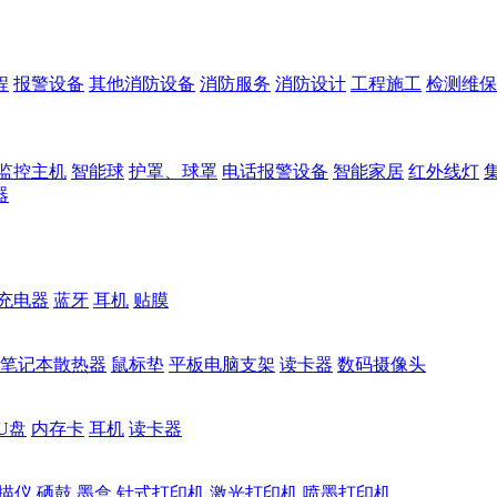
程
报警设备
其他消防设备
消防服务
消防设计
工程施工
检测维保
监控主机
智能球
护罩、球罩
电话报警设备
智能家居
红外线灯
器
充电器
蓝牙
耳机
贴膜
笔记本散热器
鼠标垫
平板电脑支架
读卡器
数码摄像头
U盘
内存卡
耳机
读卡器
描仪
硒鼓
墨盒
针式打印机
激光打印机
喷墨打印机