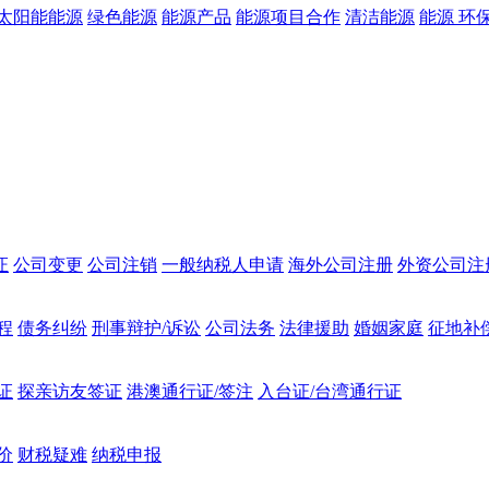
太阳能能源
绿色能源
能源产品
能源项目合作
清洁能源
能源 环
证
公司变更
公司注销
一般纳税人申请
海外公司注册
外资公司注
程
债务纠纷
刑事辩护/诉讼
公司法务
法律援助
婚姻家庭
征地补
证
探亲访友签证
港澳通行证/签注
入台证/台湾通行证
价
财税疑难
纳税申报