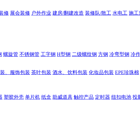
装修
展会装修
户外作业
建房/翻建改造
装修队/散工
水电工
施工
钢
螺旋管
不锈钢管
工字钢
H型钢
二级螺纹钢
方钢
冷弯型钢
冷
装、服饰包装
茶叶包装
酒水、饮料包装
化妆品包装
EPE珍珠棉
器
塑胶外壳
单片机
纸盒
助威道具
触控产品
定时器
纽扣电池
投