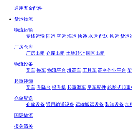
通用五金配件
货运物流
物流运输
专线运输
陆运
空运
海运
快递
水运
配送
铁运
货运
厂房仓库
厂房出租
仓库出租
土地转让
园区出租
物流设备
叉车
拖车
物流平台
堆高车
工具车
高空作业平台
架
起重装卸
叉车
升降台
提升机
起重滑车
吊车配件
轮胎式起重
仓储配送
仓储设备
通用输送设备
运输搬运设备
装卸设备
加
国际物流
报关清关