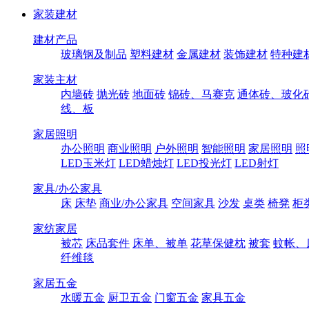
家装建材
建材产品
玻璃钢及制品
塑料建材
金属建材
装饰建材
特种建
家装主材
内墙砖
抛光砖
地面砖
锦砖、马赛克
通体砖、玻化
线、板
家居照明
办公照明
商业照明
户外照明
智能照明
家居照明
照
LED玉米灯
LED蜡烛灯
LED投光灯
LED射灯
家具/办公家具
床
床垫
商业/办公家具
空间家具
沙发
桌类
椅凳
柜
家纺家居
被芯
床品套件
床单、被单
花草保健枕
被套
蚊帐、
纤维毯
家居五金
水暖五金
厨卫五金
门窗五金
家具五金