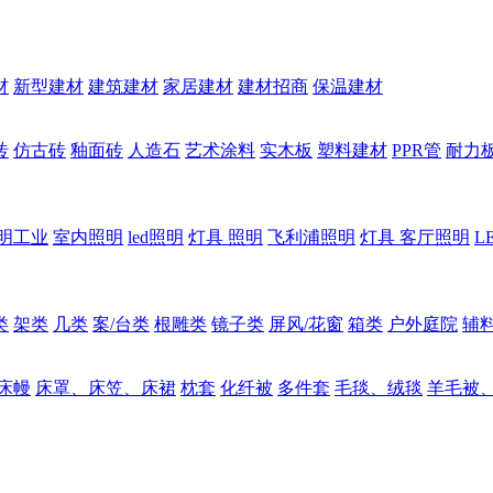
材
新型建材
建筑建材
家居建材
建材招商
保温建材
砖
仿古砖
釉面砖
人造石
艺术涂料
实木板
塑料建材
PPR管
耐力
明工业
室内照明
led照明
灯具 照明
飞利浦照明
灯具 客厅照明
L
类
架类
几类
案/台类
根雕类
镜子类
屏风/花窗
箱类
户外庭院
辅
床幔
床罩、床笠、床裙
枕套
化纤被
多件套
毛毯、绒毯
羊毛被