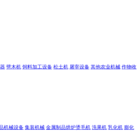
器
劈木机
饲料加工设备
松土机
屠宰设备
其他农业机械
作物收
品机械设备
集装机械
金属制品烘炉烫毛机
洗果机
乳化机
膨化