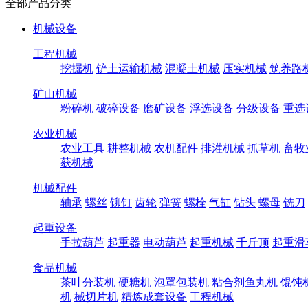
全部产品分类
机械设备
工程机械
挖掘机
铲土运输机械
混凝土机械
压实机械
筑养路
矿山机械
粉碎机
破碎设备
磨矿设备
浮选设备
分级设备
重选
农业机械
农业工具
耕整机械
农机配件
排灌机械
抓草机
畜牧
获机械
机械配件
轴承
螺丝
铆钉
齿轮
弹簧
螺栓
气缸
钻头
螺母
铣刀
起重设备
手拉葫芦
起重器
电动葫芦
起重机械
千斤顶
起重滑
食品机械
茶叶分装机
硬糖机
泡罩包装机
粘合剂鱼丸机
馄饨
机
械切片机
精炼成套设备
工程机械