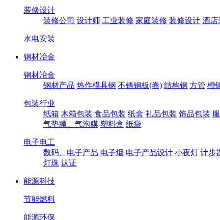
装修设计
装修公司
设计师
工业装修
家庭装修
装修设计
酒店
水电安装
钢材冶金
钢材冶金
钢材产品
热作模具钢
不锈钢板(卷)
结构钢
方管
槽
包装行业
纸箱
木箱包装
食品包装
纸盒
礼品包装
饰品包装
服
气垫膜、气泡膜
塑料盒
纸袋
电子电工
数码、电子产品
电子烟
电子产品设计
小夜灯
计步
灯珠
认证
能源科技
节能燃料
能源环保