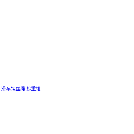
滑车钢丝绳
起重钳