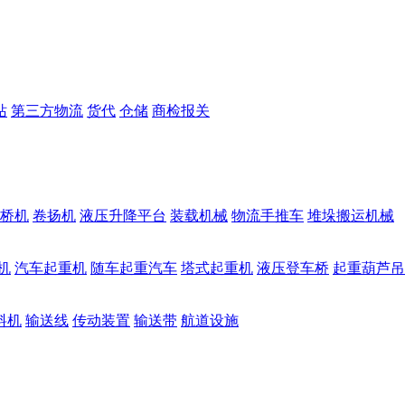
站
第三方物流
货代
仓储
商检报关
桥机
卷扬机
液压升降平台
装载机械
物流手推车
堆垛搬运机械
机
汽车起重机
随车起重汽车
塔式起重机
液压登车桥
起重葫芦吊
料机
输送线
传动装置
输送带
航道设施