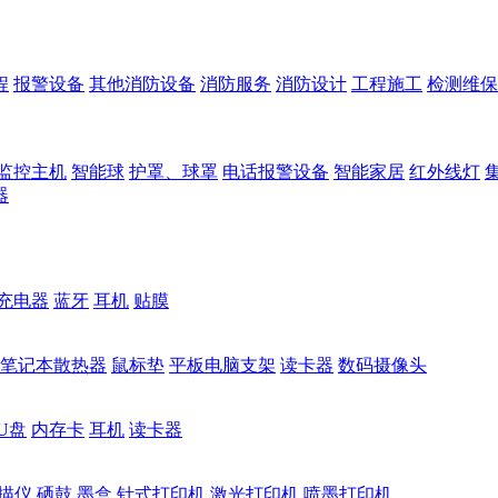
程
报警设备
其他消防设备
消防服务
消防设计
工程施工
检测维保
监控主机
智能球
护罩、球罩
电话报警设备
智能家居
红外线灯
器
充电器
蓝牙
耳机
贴膜
笔记本散热器
鼠标垫
平板电脑支架
读卡器
数码摄像头
U盘
内存卡
耳机
读卡器
描仪
硒鼓
墨盒
针式打印机
激光打印机
喷墨打印机