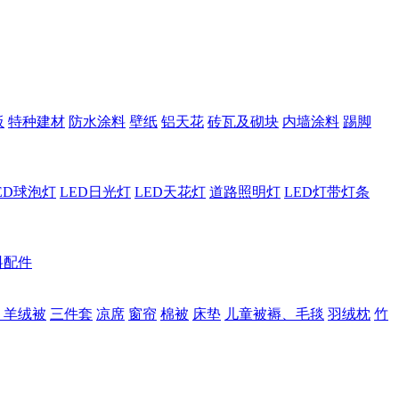
板
特种建材
防水涂料
壁纸
铝天花
砖瓦及砌块
内墙涂料
踢脚
ED球泡灯
LED日光灯
LED天花灯
道路照明灯
LED灯带灯条
料配件
、羊绒被
三件套
凉席
窗帘
棉被
床垫
儿童被褥、毛毯
羽绒枕
竹