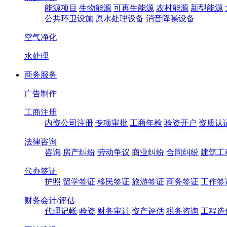
能源项目
生物能源
可再生能源
农村能源
新型能源
公共环卫设施
原水处理设备
消音降噪设备
空气净化
水处理
商务服务
广告制作
工商注册
内资公司注册
专项审批
工商年检
验资开户
资质认
法律咨询
咨询
房产纠纷
劳动争议
商业纠纷
合同纠纷
建筑工
代办签证
护照
留学签证
移民签证
旅游签证
商务签证
工作签
财务会计/评估
代理记帐
验资
财务审计
资产评估
税务咨询
工程造