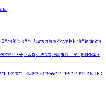
监理
作模具钢
塑胶模具钢
高速钢
弹簧钢
不锈钢棒材
轴承钢
齿轮钢
包装产品大全
防水袋
烘焙包装
纸罐
纸筒、纸管
塑料薄膜袋
影钟
闹钟
立钟、落地钟
其他数码产品
电子产品胶带
音箱
LED