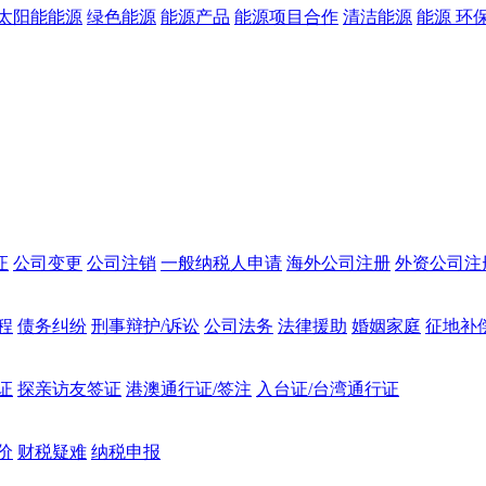
太阳能能源
绿色能源
能源产品
能源项目合作
清洁能源
能源 环
证
公司变更
公司注销
一般纳税人申请
海外公司注册
外资公司注
程
债务纠纷
刑事辩护/诉讼
公司法务
法律援助
婚姻家庭
征地补
证
探亲访友签证
港澳通行证/签注
入台证/台湾通行证
价
财税疑难
纳税申报