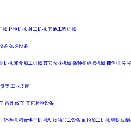
机械
起重机械
桩工机械
其他工程机械
设备
磁选设备
业机械
粮食加工机械
其它农业机械
播种和施肥机械
捕鱼机
喷雾
货架
工业皮带
车
吊具
绞车
其它起重设备
机
斩拌机
粮食烘干机
械动物油加工设备
面粉加工机械
特殊豆制