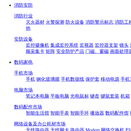
消防安防
消防行业
灭火器材
火警探测
防火设备
消防警示标志
消防工
他
安防设备
监控摄像机
集成监控系统
监视器
监控器支架
镜头
频采集卡
矩阵
安全防护产品
门磁、窗磁
画面处理
数码家电
手机市场
手机
钢化玻璃膜
手机数据线
保护套
移动电源
手机
电脑市场
笔记本电脑
平板电脑
光电鼠标
键盘
键鼠套装
机箱
数码配件市场
智能生活馆
智能手表
智能手环
播放器
数码配件馆
网络设备及办公耗材市场
无线路由器
无线网卡
路由器
Modem
网络交换机
扫