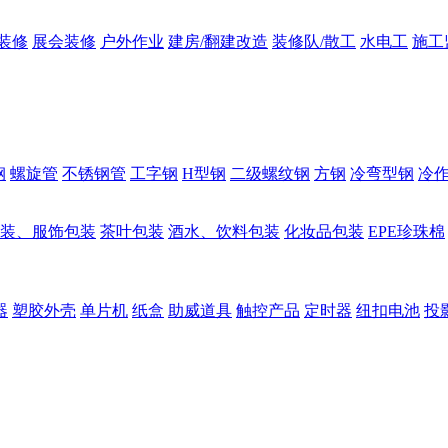
装修
展会装修
户外作业
建房/翻建改造
装修队/散工
水电工
施工
钢
螺旋管
不锈钢管
工字钢
H型钢
二级螺纹钢
方钢
冷弯型钢
冷
装、服饰包装
茶叶包装
酒水、饮料包装
化妆品包装
EPE珍珠棉
器
塑胶外壳
单片机
纸盒
助威道具
触控产品
定时器
纽扣电池
投