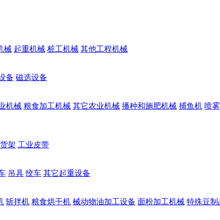
机械
起重机械
桩工机械
其他工程机械
设备
磁选设备
业机械
粮食加工机械
其它农业机械
播种和施肥机械
捕鱼机
喷雾
货架
工业皮带
车
吊具
绞车
其它起重设备
机
斩拌机
粮食烘干机
械动物油加工设备
面粉加工机械
特殊豆制