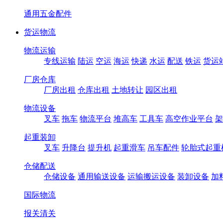
通用五金配件
货运物流
物流运输
专线运输
陆运
空运
海运
快递
水运
配送
铁运
货运
厂房仓库
厂房出租
仓库出租
土地转让
园区出租
物流设备
叉车
拖车
物流平台
堆高车
工具车
高空作业平台
架
起重装卸
叉车
升降台
提升机
起重滑车
吊车配件
轮胎式起重
仓储配送
仓储设备
通用输送设备
运输搬运设备
装卸设备
加
国际物流
报关清关