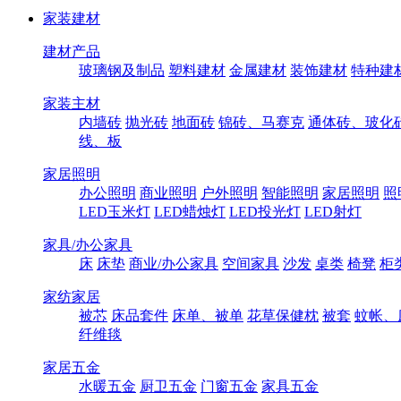
家装建材
建材产品
玻璃钢及制品
塑料建材
金属建材
装饰建材
特种建
家装主材
内墙砖
抛光砖
地面砖
锦砖、马赛克
通体砖、玻化
线、板
家居照明
办公照明
商业照明
户外照明
智能照明
家居照明
照
LED玉米灯
LED蜡烛灯
LED投光灯
LED射灯
家具/办公家具
床
床垫
商业/办公家具
空间家具
沙发
桌类
椅凳
柜
家纺家居
被芯
床品套件
床单、被单
花草保健枕
被套
蚊帐、
纤维毯
家居五金
水暖五金
厨卫五金
门窗五金
家具五金