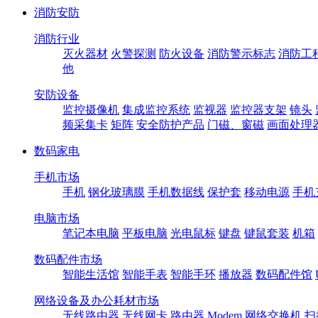
消防安防
消防行业
灭火器材
火警探测
防火设备
消防警示标志
消防工
他
安防设备
监控摄像机
集成监控系统
监视器
监控器支架
镜头
频采集卡
矩阵
安全防护产品
门磁、窗磁
画面处理
数码家电
手机市场
手机
钢化玻璃膜
手机数据线
保护套
移动电源
手机
电脑市场
笔记本电脑
平板电脑
光电鼠标
键盘
键鼠套装
机箱
数码配件市场
智能生活馆
智能手表
智能手环
播放器
数码配件馆
网络设备及办公耗材市场
无线路由器
无线网卡
路由器
Modem
网络交换机
扫