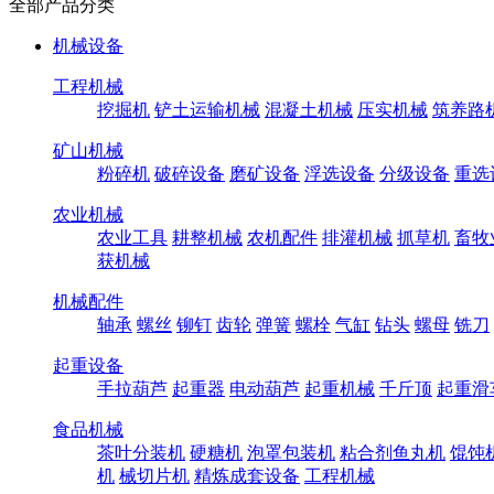
全部产品分类
机械设备
工程机械
挖掘机
铲土运输机械
混凝土机械
压实机械
筑养路
矿山机械
粉碎机
破碎设备
磨矿设备
浮选设备
分级设备
重选
农业机械
农业工具
耕整机械
农机配件
排灌机械
抓草机
畜牧
获机械
机械配件
轴承
螺丝
铆钉
齿轮
弹簧
螺栓
气缸
钻头
螺母
铣刀
起重设备
手拉葫芦
起重器
电动葫芦
起重机械
千斤顶
起重滑
食品机械
茶叶分装机
硬糖机
泡罩包装机
粘合剂鱼丸机
馄饨
机
械切片机
精炼成套设备
工程机械