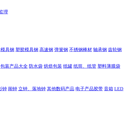
监理
作模具钢
塑胶模具钢
高速钢
弹簧钢
不锈钢棒材
轴承钢
齿轮钢
包装产品大全
防水袋
烘焙包装
纸罐
纸筒、纸管
塑料薄膜袋
影钟
闹钟
立钟、落地钟
其他数码产品
电子产品胶带
音箱
LED