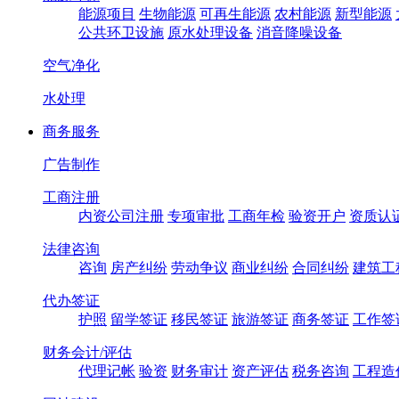
能源项目
生物能源
可再生能源
农村能源
新型能源
公共环卫设施
原水处理设备
消音降噪设备
空气净化
水处理
商务服务
广告制作
工商注册
内资公司注册
专项审批
工商年检
验资开户
资质认
法律咨询
咨询
房产纠纷
劳动争议
商业纠纷
合同纠纷
建筑工
代办签证
护照
留学签证
移民签证
旅游签证
商务签证
工作签
财务会计/评估
代理记帐
验资
财务审计
资产评估
税务咨询
工程造