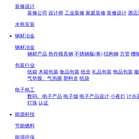
装修设计
装修公司
设计师
工业装修
家庭装修
装修设计
酒店
水电安装
钢材冶金
钢材冶金
钢材产品
热作模具钢
不锈钢板(卷)
结构钢
方管
槽
包装行业
纸箱
木箱包装
食品包装
纸盒
礼品包装
饰品包装
服
气垫膜、气泡膜
塑料盒
纸袋
电子电工
数码、电子产品
电子烟
电子产品设计
小夜灯
计步
灯珠
认证
能源科技
节能燃料
能源环保