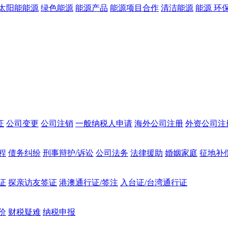
太阳能能源
绿色能源
能源产品
能源项目合作
清洁能源
能源 环
证
公司变更
公司注销
一般纳税人申请
海外公司注册
外资公司注
程
债务纠纷
刑事辩护/诉讼
公司法务
法律援助
婚姻家庭
征地补
证
探亲访友签证
港澳通行证/签注
入台证/台湾通行证
价
财税疑难
纳税申报