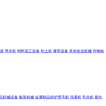
器
劈木机
饲料加工设备
松土机
屠宰设备
其他农业机械
作物收
品机械设备
集装机械
金属制品烘炉烫毛机
洗果机
乳化机
膨化