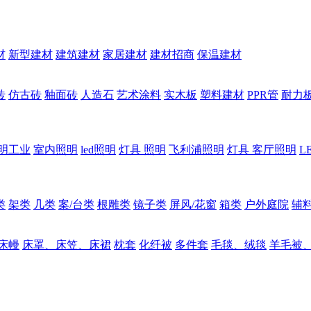
材
新型建材
建筑建材
家居建材
建材招商
保温建材
砖
仿古砖
釉面砖
人造石
艺术涂料
实木板
塑料建材
PPR管
耐力
明工业
室内照明
led照明
灯具 照明
飞利浦照明
灯具 客厅照明
L
类
架类
几类
案/台类
根雕类
镜子类
屏风/花窗
箱类
户外庭院
辅
床幔
床罩、床笠、床裙
枕套
化纤被
多件套
毛毯、绒毯
羊毛被