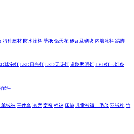
板
特种建材
防水涂料
壁纸
铝天花
砖瓦及砌块
内墙涂料
踢脚
ED球泡灯
LED日光灯
LED天花灯
道路照明灯
LED灯带灯条
料配件
、羊绒被
三件套
凉席
窗帘
棉被
床垫
儿童被褥、毛毯
羽绒枕
竹