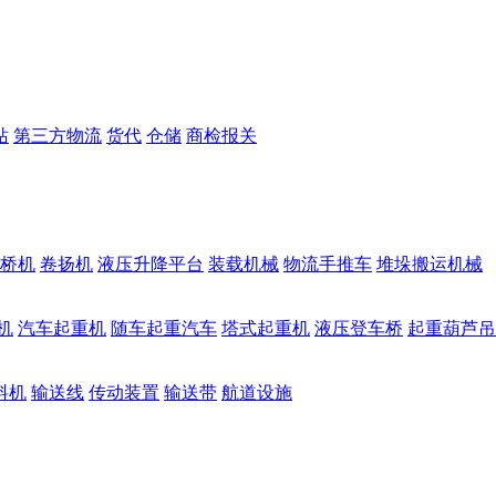
站
第三方物流
货代
仓储
商检报关
桥机
卷扬机
液压升降平台
装载机械
物流手推车
堆垛搬运机械
机
汽车起重机
随车起重汽车
塔式起重机
液压登车桥
起重葫芦吊
料机
输送线
传动装置
输送带
航道设施