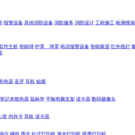
程
报警设备
其他消防设备
消防服务
消防设计
工程施工
检测维保
监控主机
智能球
护罩、球罩
电话报警设备
智能家居
红外线灯
器
充电器
蓝牙
耳机
贴膜
笔记本散热器
鼠标垫
平板电脑支架
读卡器
数码摄像头
U盘
内存卡
耳机
读卡器
描仪
硒鼓
墨盒
针式打印机
激光打印机
喷墨打印机