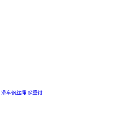
滑车钢丝绳
起重钳