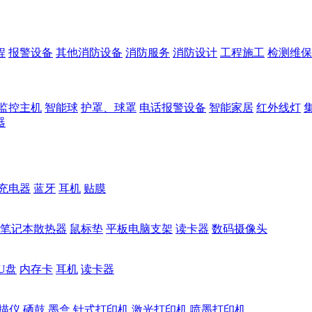
程
报警设备
其他消防设备
消防服务
消防设计
工程施工
检测维保
监控主机
智能球
护罩、球罩
电话报警设备
智能家居
红外线灯
器
充电器
蓝牙
耳机
贴膜
笔记本散热器
鼠标垫
平板电脑支架
读卡器
数码摄像头
U盘
内存卡
耳机
读卡器
描仪
硒鼓
墨盒
针式打印机
激光打印机
喷墨打印机