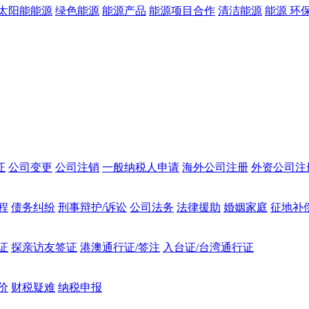
太阳能能源
绿色能源
能源产品
能源项目合作
清洁能源
能源 环
证
公司变更
公司注销
一般纳税人申请
海外公司注册
外资公司注
程
债务纠纷
刑事辩护/诉讼
公司法务
法律援助
婚姻家庭
征地补
证
探亲访友签证
港澳通行证/签注
入台证/台湾通行证
价
财税疑难
纳税申报