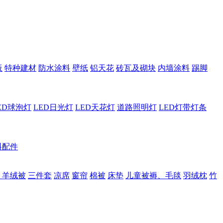
板
特种建材
防水涂料
壁纸
铝天花
砖瓦及砌块
内墙涂料
踢脚
ED球泡灯
LED日光灯
LED天花灯
道路照明灯
LED灯带灯条
料配件
、羊绒被
三件套
凉席
窗帘
棉被
床垫
儿童被褥、毛毯
羽绒枕
竹