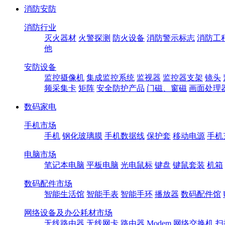
消防安防
消防行业
灭火器材
火警探测
防火设备
消防警示标志
消防工
他
安防设备
监控摄像机
集成监控系统
监视器
监控器支架
镜头
频采集卡
矩阵
安全防护产品
门磁、窗磁
画面处理
数码家电
手机市场
手机
钢化玻璃膜
手机数据线
保护套
移动电源
手机
电脑市场
笔记本电脑
平板电脑
光电鼠标
键盘
键鼠套装
机箱
数码配件市场
智能生活馆
智能手表
智能手环
播放器
数码配件馆
网络设备及办公耗材市场
无线路由器
无线网卡
路由器
Modem
网络交换机
扫