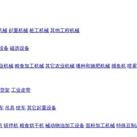
机械
起重机械
桩工机械
其他工程机械
设备
磁选设备
业机械
粮食加工机械
其它农业机械
播种和施肥机械
捕鱼机
喷雾
货架
工业皮带
车
吊具
绞车
其它起重设备
机
斩拌机
粮食烘干机
械动物油加工设备
面粉加工机械
特殊豆制