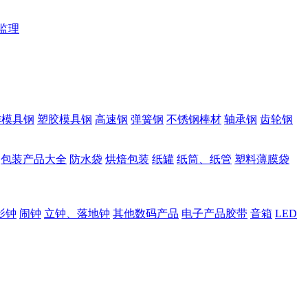
监理
作模具钢
塑胶模具钢
高速钢
弹簧钢
不锈钢棒材
轴承钢
齿轮钢
包装产品大全
防水袋
烘焙包装
纸罐
纸筒、纸管
塑料薄膜袋
影钟
闹钟
立钟、落地钟
其他数码产品
电子产品胶带
音箱
LED