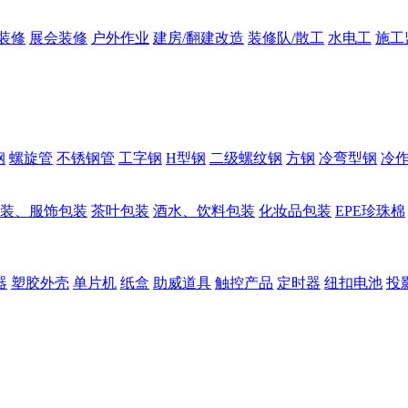
装修
展会装修
户外作业
建房/翻建改造
装修队/散工
水电工
施工
钢
螺旋管
不锈钢管
工字钢
H型钢
二级螺纹钢
方钢
冷弯型钢
冷
装、服饰包装
茶叶包装
酒水、饮料包装
化妆品包装
EPE珍珠棉
器
塑胶外壳
单片机
纸盒
助威道具
触控产品
定时器
纽扣电池
投