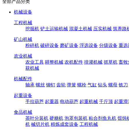
全部产品分类
机械设备
工程机械
挖掘机
铲土运输机械
混凝土机械
压实机械
筑养路
矿山机械
粉碎机
破碎设备
磨矿设备
浮选设备
分级设备
重选
农业机械
农业工具
耕整机械
农机配件
排灌机械
抓草机
畜牧
获机械
机械配件
轴承
螺丝
铆钉
齿轮
弹簧
螺栓
气缸
钻头
螺母
铣刀
起重设备
手拉葫芦
起重器
电动葫芦
起重机械
千斤顶
起重滑
食品机械
茶叶分装机
硬糖机
泡罩包装机
粘合剂鱼丸机
馄饨
机
械切片机
精炼成套设备
工程机械