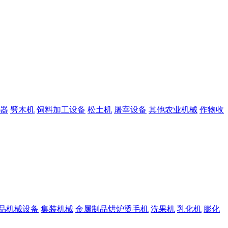
器
劈木机
饲料加工设备
松土机
屠宰设备
其他农业机械
作物收
品机械设备
集装机械
金属制品烘炉烫毛机
洗果机
乳化机
膨化