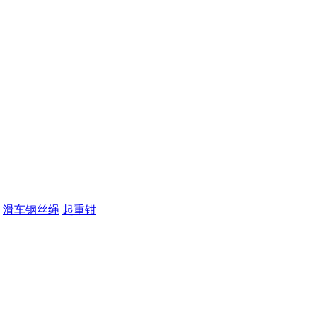
滑车钢丝绳
起重钳