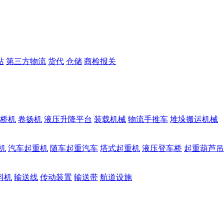
站
第三方物流
货代
仓储
商检报关
桥机
卷扬机
液压升降平台
装载机械
物流手推车
堆垛搬运机械
机
汽车起重机
随车起重汽车
塔式起重机
液压登车桥
起重葫芦吊
料机
输送线
传动装置
输送带
航道设施