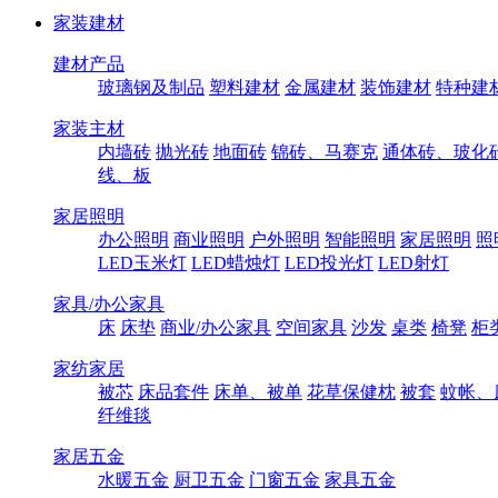
家装建材
建材产品
玻璃钢及制品
塑料建材
金属建材
装饰建材
特种建
家装主材
内墙砖
抛光砖
地面砖
锦砖、马赛克
通体砖、玻化
线、板
家居照明
办公照明
商业照明
户外照明
智能照明
家居照明
照
LED玉米灯
LED蜡烛灯
LED投光灯
LED射灯
家具/办公家具
床
床垫
商业/办公家具
空间家具
沙发
桌类
椅凳
柜
家纺家居
被芯
床品套件
床单、被单
花草保健枕
被套
蚊帐、
纤维毯
家居五金
水暖五金
厨卫五金
门窗五金
家具五金