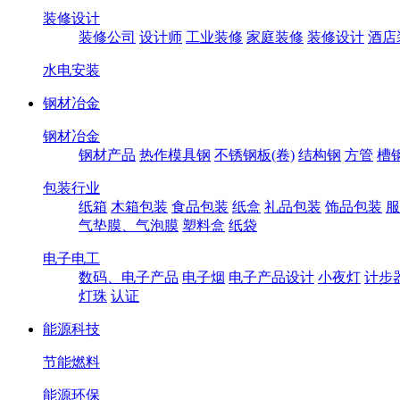
装修设计
装修公司
设计师
工业装修
家庭装修
装修设计
酒店
水电安装
钢材冶金
钢材冶金
钢材产品
热作模具钢
不锈钢板(卷)
结构钢
方管
槽
包装行业
纸箱
木箱包装
食品包装
纸盒
礼品包装
饰品包装
服
气垫膜、气泡膜
塑料盒
纸袋
电子电工
数码、电子产品
电子烟
电子产品设计
小夜灯
计步
灯珠
认证
能源科技
节能燃料
能源环保