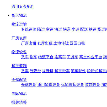
通用五金配件
货运物流
物流运输
专线运输
陆运
空运
海运
快递
水运
配送
铁运
货运
厂房仓库
厂房出租
仓库出租
土地转让
园区出租
物流设备
叉车
拖车
物流平台
堆高车
工具车
高空作业平台
架
起重装卸
叉车
升降台
提升机
起重滑车
吊车配件
轮胎式起重
仓储配送
仓储设备
通用输送设备
运输搬运设备
装卸设备
加
国际物流
报关清关