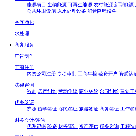
能源项目
生物能源
可再生能源
农村能源
新型能源
公共环卫设施
原水处理设备
消音降噪设备
空气净化
水处理
商务服务
广告制作
工商注册
内资公司注册
专项审批
工商年检
验资开户
资质认
法律咨询
咨询
房产纠纷
劳动争议
商业纠纷
合同纠纷
建筑工
代办签证
护照
留学签证
移民签证
旅游签证
商务签证
工作签
财务会计/评估
代理记帐
验资
财务审计
资产评估
税务咨询
工程造