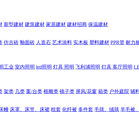
材
新型建材
建筑建材
家居建材
建材招商
保温建材
砖
仿古砖
釉面砖
人造石
艺术涂料
实木板
塑料建材
PPR管
耐力
明工业
室内照明
led照明
灯具 照明
飞利浦照明
灯具 客厅照明
L
类
架类
几类
案/台类
根雕类
镜子类
屏风/花窗
箱类
户外庭院
辅
床幔
床罩、床笠、床裙
枕套
化纤被
多件套
毛毯、绒毯
羊毛被