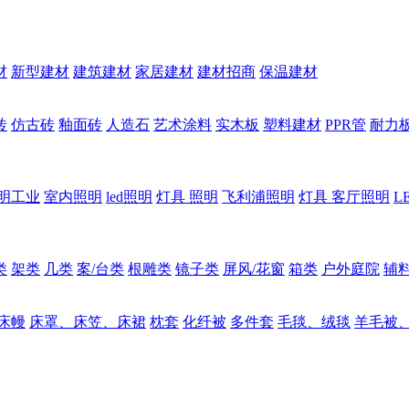
材
新型建材
建筑建材
家居建材
建材招商
保温建材
砖
仿古砖
釉面砖
人造石
艺术涂料
实木板
塑料建材
PPR管
耐力
明工业
室内照明
led照明
灯具 照明
飞利浦照明
灯具 客厅照明
L
类
架类
几类
案/台类
根雕类
镜子类
屏风/花窗
箱类
户外庭院
辅
床幔
床罩、床笠、床裙
枕套
化纤被
多件套
毛毯、绒毯
羊毛被