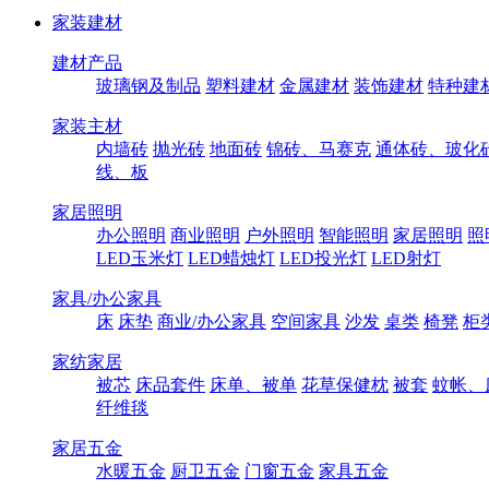
家装建材
建材产品
玻璃钢及制品
塑料建材
金属建材
装饰建材
特种建
家装主材
内墙砖
抛光砖
地面砖
锦砖、马赛克
通体砖、玻化
线、板
家居照明
办公照明
商业照明
户外照明
智能照明
家居照明
照
LED玉米灯
LED蜡烛灯
LED投光灯
LED射灯
家具/办公家具
床
床垫
商业/办公家具
空间家具
沙发
桌类
椅凳
柜
家纺家居
被芯
床品套件
床单、被单
花草保健枕
被套
蚊帐、
纤维毯
家居五金
水暖五金
厨卫五金
门窗五金
家具五金