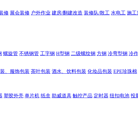
装修
展会装修
户外作业
建房/翻建改造
装修队/散工
水电工
施工
钢
螺旋管
不锈钢管
工字钢
H型钢
二级螺纹钢
方钢
冷弯型钢
冷
装、服饰包装
茶叶包装
酒水、饮料包装
化妆品包装
EPE珍珠棉
器
塑胶外壳
单片机
纸盒
助威道具
触控产品
定时器
纽扣电池
投