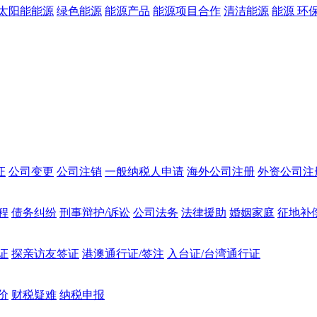
太阳能能源
绿色能源
能源产品
能源项目合作
清洁能源
能源 环
证
公司变更
公司注销
一般纳税人申请
海外公司注册
外资公司注
程
债务纠纷
刑事辩护/诉讼
公司法务
法律援助
婚姻家庭
征地补
证
探亲访友签证
港澳通行证/签注
入台证/台湾通行证
价
财税疑难
纳税申报