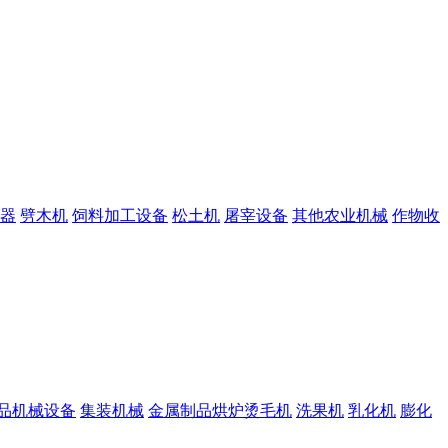
器
劈木机
饲料加工设备
松土机
屠宰设备
其他农业机械
作物收
品机械设备
集装机械
金属制品烘炉烫毛机
洗果机
乳化机
膨化