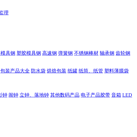
监理
作模具钢
塑胶模具钢
高速钢
弹簧钢
不锈钢棒材
轴承钢
齿轮钢
包装产品大全
防水袋
烘焙包装
纸罐
纸筒、纸管
塑料薄膜袋
影钟
闹钟
立钟、落地钟
其他数码产品
电子产品胶带
音箱
LED