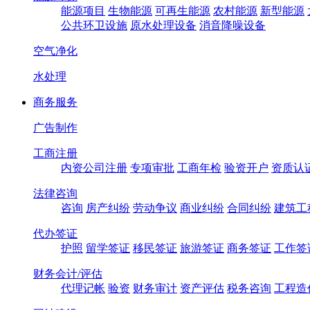
能源项目
生物能源
可再生能源
农村能源
新型能源
公共环卫设施
原水处理设备
消音降噪设备
空气净化
水处理
商务服务
广告制作
工商注册
内资公司注册
专项审批
工商年检
验资开户
资质认
法律咨询
咨询
房产纠纷
劳动争议
商业纠纷
合同纠纷
建筑工
代办签证
护照
留学签证
移民签证
旅游签证
商务签证
工作签
财务会计/评估
代理记帐
验资
财务审计
资产评估
税务咨询
工程造