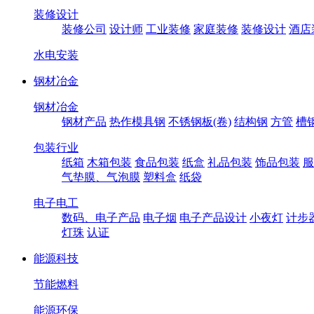
装修设计
装修公司
设计师
工业装修
家庭装修
装修设计
酒店
水电安装
钢材冶金
钢材冶金
钢材产品
热作模具钢
不锈钢板(卷)
结构钢
方管
槽
包装行业
纸箱
木箱包装
食品包装
纸盒
礼品包装
饰品包装
服
气垫膜、气泡膜
塑料盒
纸袋
电子电工
数码、电子产品
电子烟
电子产品设计
小夜灯
计步
灯珠
认证
能源科技
节能燃料
能源环保