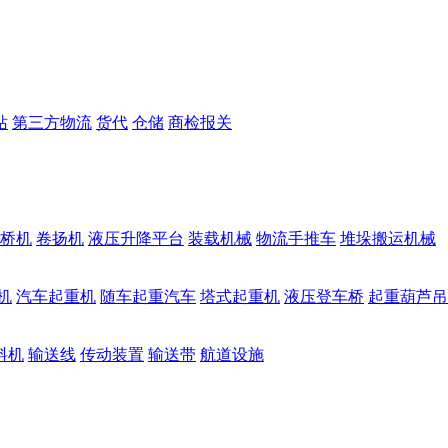
站
第三方物流
货代
仓储
商检报关
桥机
卷扬机
液压升降平台
装载机械
物流手推车
堆垛搬运机械
机
汽车起重机
随车起重汽车
塔式起重机
液压登车桥
起重葫芦吊
料机
输送线
传动装置
输送带
航道设施