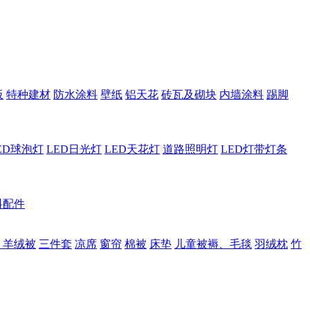
板
特种建材
防水涂料
壁纸
铝天花
砖瓦及砌块
内墙涂料
踢脚
ED球泡灯
LED日光灯
LED天花灯
道路照明灯
LED灯带灯条
料配件
、羊绒被
三件套
凉席
窗帘
棉被
床垫
儿童被褥、毛毯
羽绒枕
竹