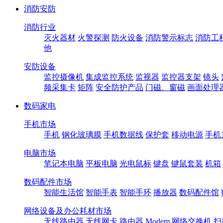
消防安防
消防行业
灭火器材
火警探测
防火设备
消防警示标志
消防工
他
安防设备
监控摄像机
集成监控系统
监视器
监控器支架
镜头
频采集卡
矩阵
安全防护产品
门磁、窗磁
画面处理
数码家电
手机市场
手机
钢化玻璃膜
手机数据线
保护套
移动电源
手机
电脑市场
笔记本电脑
平板电脑
光电鼠标
键盘
键鼠套装
机箱
数码配件市场
智能生活馆
智能手表
智能手环
播放器
数码配件馆
网络设备及办公耗材市场
无线路由器
无线网卡
路由器
Modem
网络交换机
扫