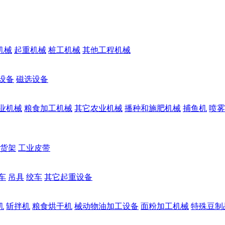
机械
起重机械
桩工机械
其他工程机械
设备
磁选设备
业机械
粮食加工机械
其它农业机械
播种和施肥机械
捕鱼机
喷雾
货架
工业皮带
车
吊具
绞车
其它起重设备
机
斩拌机
粮食烘干机
械动物油加工设备
面粉加工机械
特殊豆制