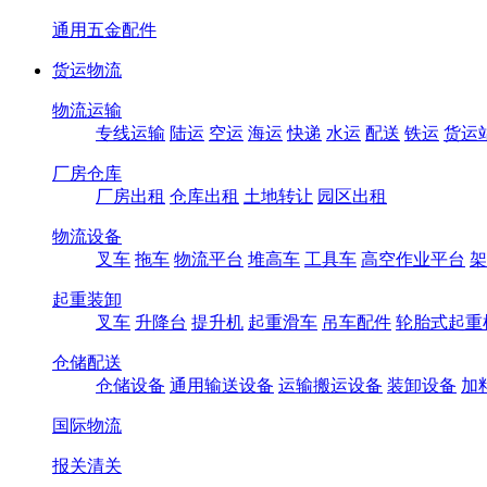
通用五金配件
货运物流
物流运输
专线运输
陆运
空运
海运
快递
水运
配送
铁运
货运
厂房仓库
厂房出租
仓库出租
土地转让
园区出租
物流设备
叉车
拖车
物流平台
堆高车
工具车
高空作业平台
架
起重装卸
叉车
升降台
提升机
起重滑车
吊车配件
轮胎式起重
仓储配送
仓储设备
通用输送设备
运输搬运设备
装卸设备
加
国际物流
报关清关