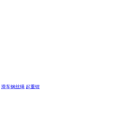
滑车钢丝绳
起重钳