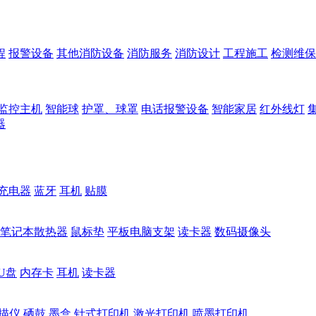
程
报警设备
其他消防设备
消防服务
消防设计
工程施工
检测维保
监控主机
智能球
护罩、球罩
电话报警设备
智能家居
红外线灯
器
充电器
蓝牙
耳机
贴膜
笔记本散热器
鼠标垫
平板电脑支架
读卡器
数码摄像头
U盘
内存卡
耳机
读卡器
描仪
硒鼓
墨盒
针式打印机
激光打印机
喷墨打印机