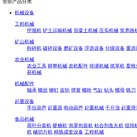
全部产品分类
机械设备
工程机械
挖掘机
铲土运输机械
混凝土机械
压实机械
筑养路
矿山机械
粉碎机
破碎设备
磨矿设备
浮选设备
分级设备
重选
农业机械
农业工具
耕整机械
农机配件
排灌机械
抓草机
畜牧
获机械
机械配件
轴承
螺丝
铆钉
齿轮
弹簧
螺栓
气缸
钻头
螺母
铣刀
起重设备
手拉葫芦
起重器
电动葫芦
起重机械
千斤顶
起重滑
食品机械
茶叶分装机
硬糖机
泡罩包装机
粘合剂鱼丸机
馄饨
机
械切片机
精炼成套设备
工程机械